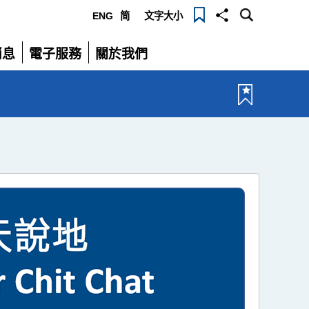
ENG
简
文字大小
選
消息
電子服務
關於我們
單
展
展
開
開