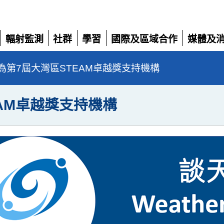
輻射監測
社群
學習
國際及區域合作
媒體及
展
展
展
展
展
開
開
開
開
開
為第7屆大灣區STEAM卓越獎支持機構
AM卓越獎支持機構