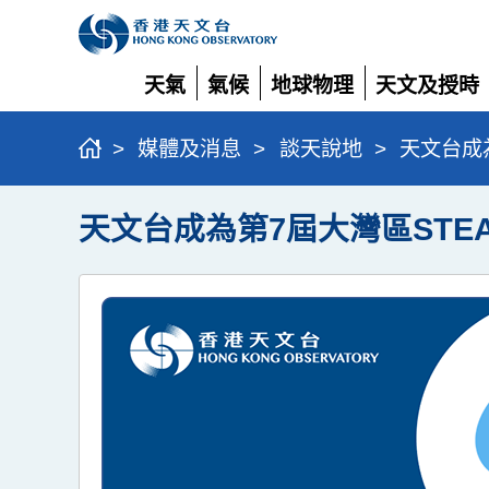
天氣
氣候
地球物理
天文及授時
展
展
展
展
開
開
開
開
>
媒體及消息
>
談天說地
>
天文台成
天文台成為第7屆大灣區STE