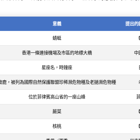
意義
提出的
蜻蜓
香港一條連接機場及市區的地標大橋
中
星座名，時鐘座
坡鹿，被列為國際自然保護聯盟珍稀瀕危物種及老撾瀕危物種
位於菲律賓高山省的一座山峰
蕨菜
核桃