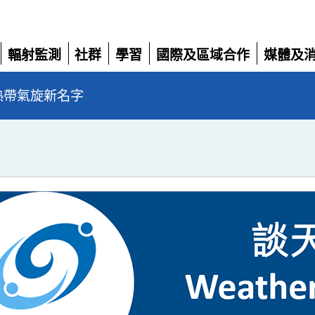
輻射監測
社群
學習
國際及區域合作
媒體及
展
展
展
展
展
開
開
開
開
開
年熱帶氣旋新名字