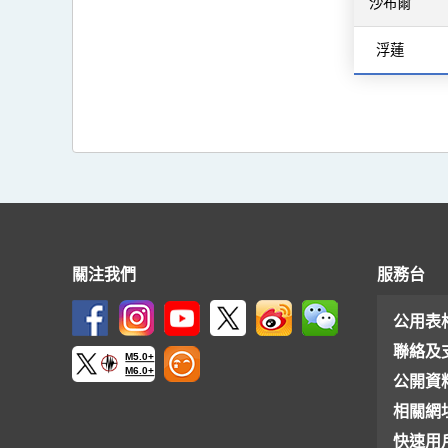
沙布爾
浮蓮
關注我們
服務台
公用表
聯絡及
M5.0+
M6.0+
公開資
相關網
快速用