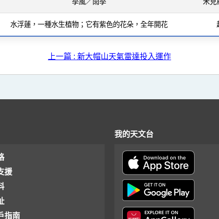
季風／雨季
米克
水浮蓮，一種水生植物；它有紫色的花朵，全年開花
上一篇 : 新大帽山天氣雷達投入運作
我的天文台
格
支援
料
址
戶指南