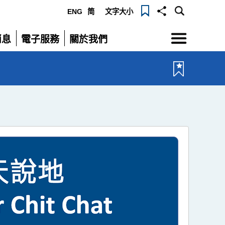
ENG
简
文字大小
選
消息
電子服務
關於我們
單
展
展
開
開