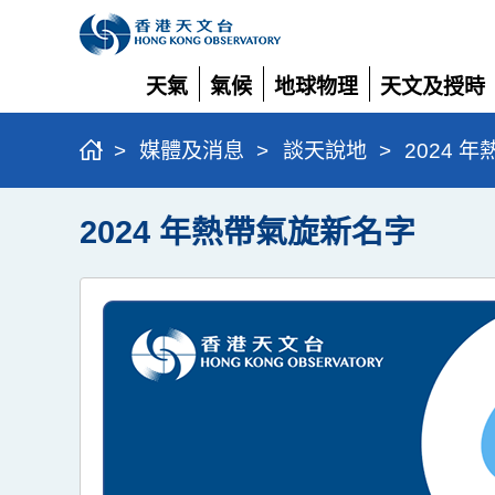
天氣
氣候
地球物理
天文及授時
展
展
展
展
開
開
開
開
>
媒體及消息
>
談天說地
>
2024 
2024 年熱帶氣旋新名字