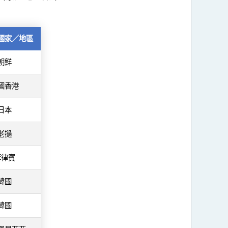
國家／地區
朝鮮
國香港
日本
老撾
菲律賓
韓國
韓國