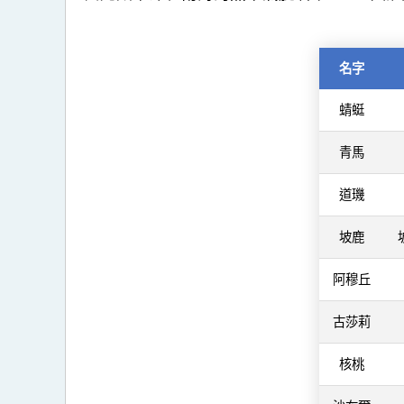
名字
蜻蜓
青馬
道璣
坡鹿
阿穆丘
古莎莉
核桃