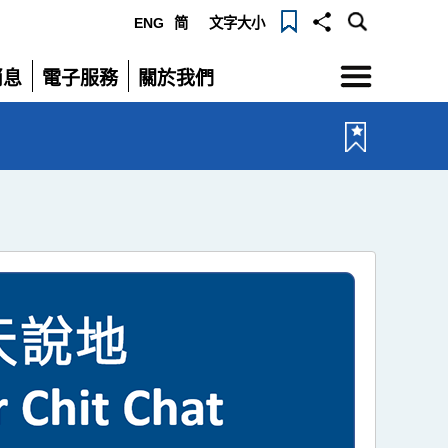
ENG
简
文字大小
選
消息
電子服務
關於我們
單
展
展
開
開