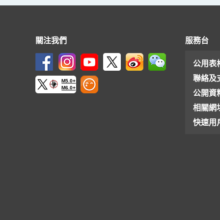
關注我們
服務台
公用表
聯絡及
M5.0+
M6.0+
公開資
相關網
快速用