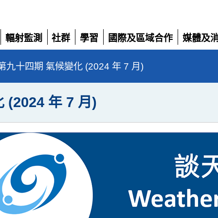
輻射監測
社群
學習
國際及區域合作
媒體及
展
展
展
展
展
開
開
開
開
開
九十四期 氣候變化 (2024 年 7 月)
024 年 7 月)