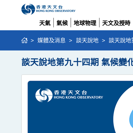
天氣
氣候
地球物理
天文及授時
展
展
展
展
開
開
開
開
>
媒體及消息
>
談天說地
>
談天說地第
談天說地第九十四期 氣候變化 (2