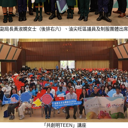
副局長黃淑嫻女士（後排右六）、油尖旺區議員及制服團體出席
「共創明TEEN」講座