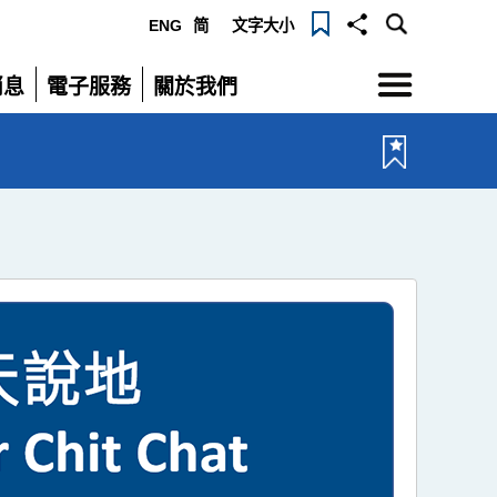
ENG
简
文字大小
選
消息
電子服務
關於我們
單
展
展
開
開