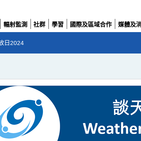
輻射監測
社群
學習
國際及區域合作
媒體及
展
展
展
展
展
開
開
開
開
開
日2024