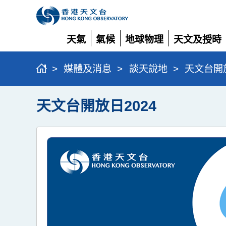
天氣
氣候
地球物理
天文及授時
展
展
展
展
開
開
開
開
>
媒體及消息
>
談天說地
>
天文台開放
天文台開放日2024