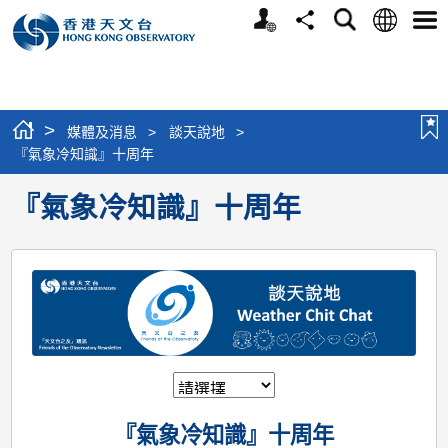
個
語
搜
分
選
人
言
尋
享
單
版
網
站
>
媒體及消息
>
談天說地
>
『氣象冷知識』十周年
『氣象冷知識』十周年
『氣象冷知識』十周年