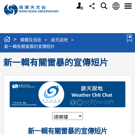
個
語
搜
分
選
人
言
尋
享
單
版
網
站
>
媒體及消息
>
談天說地
>
新一輯有關雷暴的宣傳短片
新一輯有關雷暴的宣傳短片
新一輯有關雷暴的宣傳短片