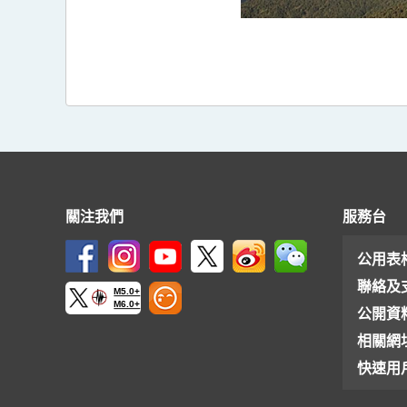
關注我們
服務台
公用表
聯絡及
M5.0+
M6.0+
公開資
相關網
快速用