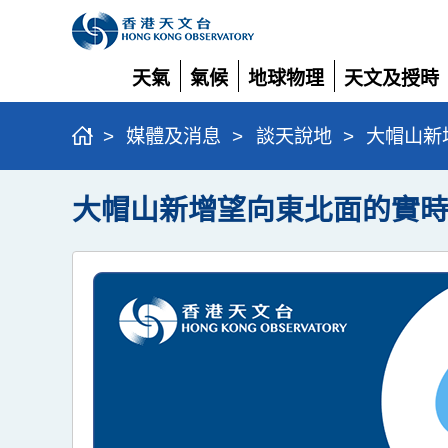
天氣
氣候
地球物理
天文及授時
展
展
展
展
開
開
開
開
>
媒體及消息
>
談天說地
>
大帽山新
大帽山新增望向東北面的實