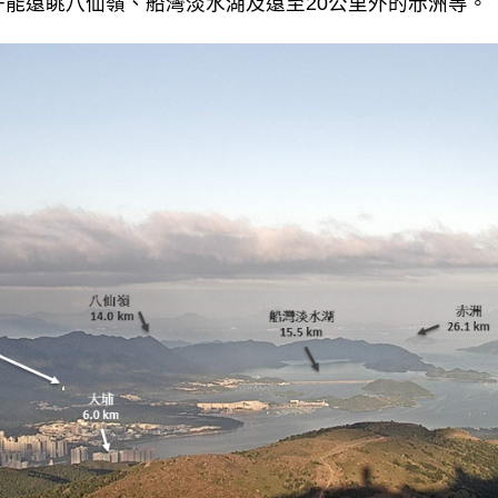
能遠眺八仙嶺、船灣淡水湖及遠至20公里外的赤洲等。