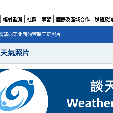
輻射監測
社群
學習
國際及區域合作
媒體及
展
展
展
展
展
開
開
開
開
開
增望向東北面的實時天氣照片
時天氣照片