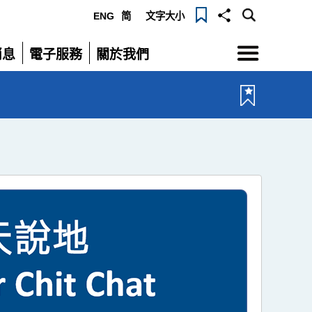
ENG
简
文字大小
選
消息
電子服務
關於我們
單
展
展
開
開