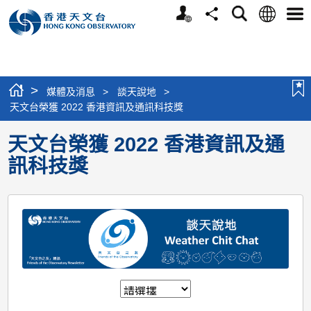
個
語
搜
分
選
人
言
尋
享
單
版
網
站
>
媒體及消息
>
談天說地
>
天文台榮獲 2022 香港資訊及通訊科技獎
天文台榮獲 2022 香港資訊及通
訊科技獎