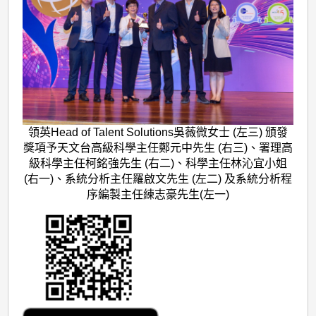
領英Head of Talent Solutions吳薇微女士 (左三) 頒發
獎項予天文台高級科學主任鄭元中先生 (右三)、署理高
級科學主任柯銘強先生 (右二)、科學主任林沁宜小姐
(右一)、系統分析主任羅啟文先生 (左二) 及系統分析程
序編製主任練志豪先生(左一)