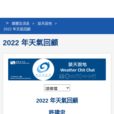
個
分
搜
語
選
人
享
尋
言
單
版
>
媒體及消息
>
談天說地
>
網
2022 年天氣回顧
站
2022 年天氣回顧
2022 年天氣回顧
許建忠