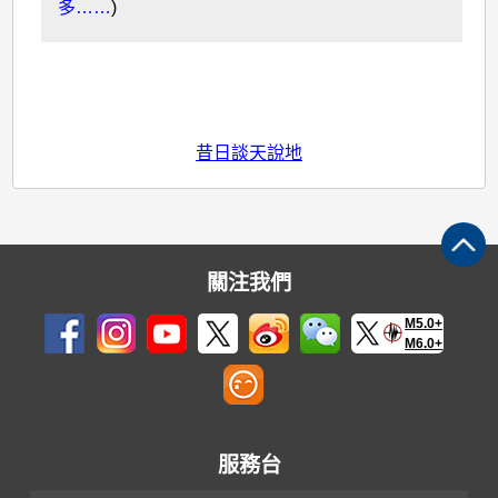
多……
)
昔日談天說地
關注我們
M5.0+
M6.0+
服務台