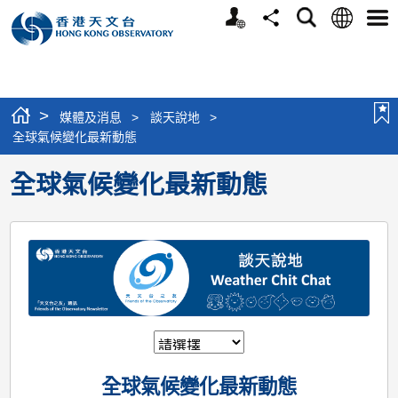
個
語
搜
分
選
人
言
尋
享
單
版
網
站
>
媒體及消息
>
談天說地
>
全球氣候變化最新動態
全球氣候變化最新動態
全球氣候變化最新動態