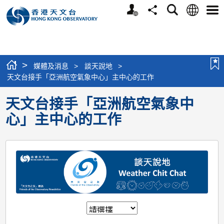
個
語
搜
分
選
人
言
尋
享
單
版
網
站
>
媒體及消息
>
談天說地
>
天文台接手「亞洲航空氣象中心」主中心的工作
天文台接手「亞洲航空氣象中
心」主中心的工作