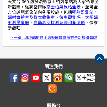
天文台 360 虛擬漫遊京士柏氣象站為大家帶來全
新體驗，從高空俯瞰
京士柏氣象站全景
，並可全
方位遊覽氣象站內各項設施，包括
輻射監測站
、
輻射實驗室及樣本收集室
、
氣象觀測坪
、
太陽輻
射測量儀器
、
自動高空探測系統和蒸滲儀
，快來
參觀吧!
下一篇 : 環境輻射監測虛擬展覽廳帶來全新導航體驗
關注我們
M5.0+
M6.0+
服務台