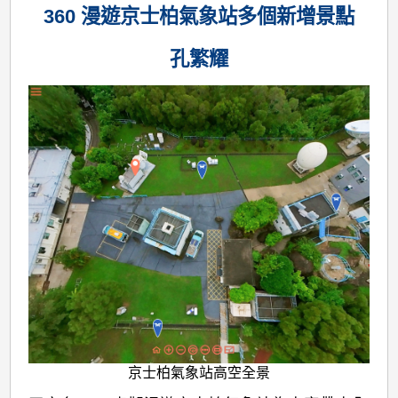
360 漫遊京士柏氣象站多個新增景點
孔繁耀
京士柏氣象站高空全景