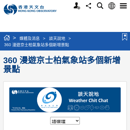
個
語
搜
分
選
人
言
尋
享
單
版
網
站
>
媒體及消息
>
談天說地
>
360 漫遊京士柏氣象站多個新增景點
360 漫遊京士柏氣象站多個新增
景點