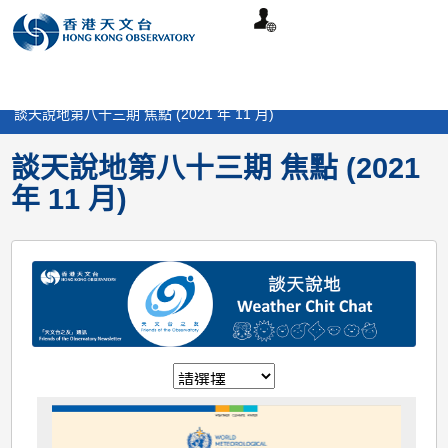
個
分
搜
語
選
人
享
尋
言
單
版
>
媒體及消息
>
談天說地
>
網
談天說地第八十三期 焦點 (2021 年 11 月)
站
談天說地第八十三期 焦點 (2021
年 11 月)