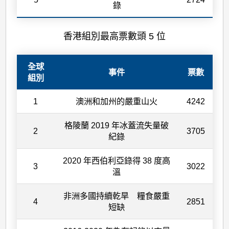
錄
香港組別最高票數頭 5 位
全球
事件
票數
組別
1
澳洲和加州的嚴重山火
4242
格陵蘭 2019 年冰蓋流失量破
2
3705
紀錄
2020 年西伯利亞錄得 38 度高
3
3022
溫
非洲多國持續乾旱 糧食嚴重
4
2851
短缺