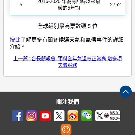
2016-2020 年為有記錄以來最
5
2752
暖的5年期
全球組別最高票數頭 5 位
按此
了解更多有關各候選天氣和氣候事件的詳細
介紹。
上一篇 : 台長簡報會: 預料全年氣溫較正常高 增多項
天氣服務
關注我們
M5.0+
M6.0+