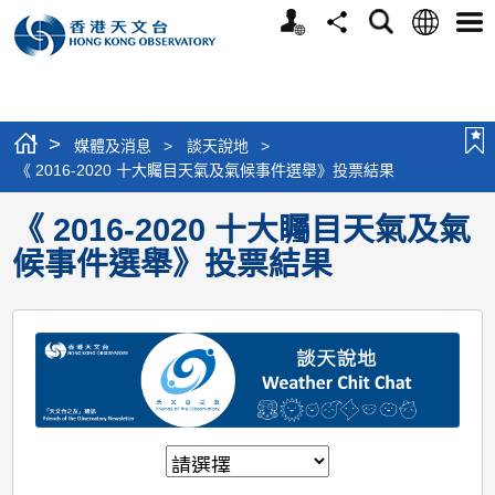
個
語
搜
分
選
人
言
尋
享
單
版
網
站
>
媒體及消息
>
談天說地
>
《 2016-2020 十大矚目天氣及氣候事件選舉》投票結果
《 2016-2020 十大矚目天氣及氣
候事件選舉》投票結果