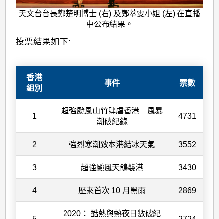
天文台台長鄭楚明博士 (右) 及鄭萃雯小姐 (左) 在直播
中公布結果。
投票結果如下:
香港
事件
票數
組別
超強颱風山竹肆虐香港 風暴
1
4731
潮破紀錄
2
強烈寒潮致本港結冰天氣
3552
3
超強颱風天鴿襲港
3430
4
歷來首次 10 月黑雨
2869
2020： 酷熱與熱夜日數破紀
5
2724