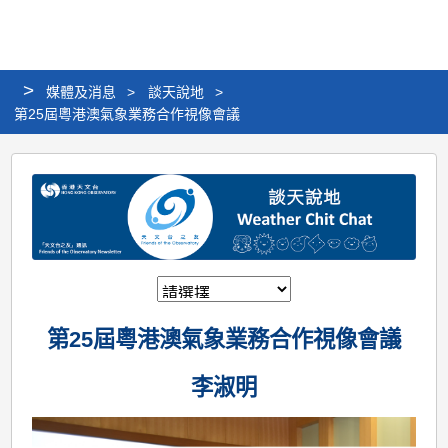
個
分
搜
語
選
人
享
尋
言
單
版
>
媒體及消息
>
談天說地
>
網
第25屆粵港澳氣象業務合作視像會議
站
第
25
屆
粵
港
澳
第25屆粵港澳氣象業務合作視像會議
氣
象
李淑明
業
務