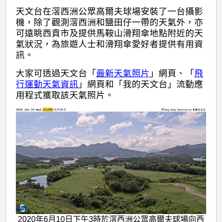
氣
天文台在滘西洲公眾高爾夫球場安裝了一台攝影
照
機，除了觀測滘西洲和鹽田仔一帶的天氣外，亦
片
可遠眺西貢市及提供馬鞍山滑翔傘地點附近的天
氣狀況，為旅遊人士和滑翔傘愛好者提供有用資
訊。
大家可透過天文台「
最新天氣照片
」網頁、「
飛
行運動天氣資訊
」網頁和「我的天文台」流動應
用程式獲取該天氣照片。
2020年6月10日下午3時於滘西洲公眾高爾夫球場向西