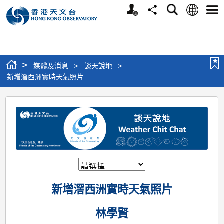
個
語
搜
分
選
人
言
尋
享
單
版
網
站
>
媒體及消息
>
談天說地
>
新增滘西洲實時天氣照片
新
增
滘
西
洲
實
新增滘西洲實時天氣照片
時
天
林學賢