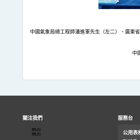
中國氣象局總工程師潘進軍先生（左二）、廣東省
中
關注我們
服務台
M5.0+
公用表
M6.0+