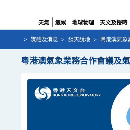
天氣
氣候
地球物理
天文及授時
展
展
展
展
開
開
開
開
>
媒體及消息
>
談天說地
>
粵港澳氣象
粵港澳氣象業務合作會議及