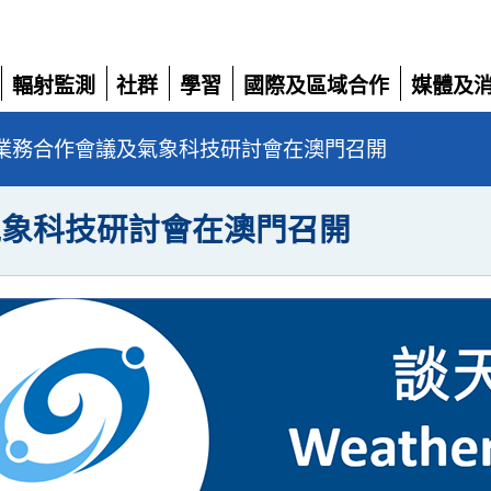
輻射監測
社群
學習
國際及區域合作
媒體及
展
展
展
展
展
開
開
開
開
開
業務合作會議及氣象科技研討會在澳門召開
氣象科技研討會在澳門召開