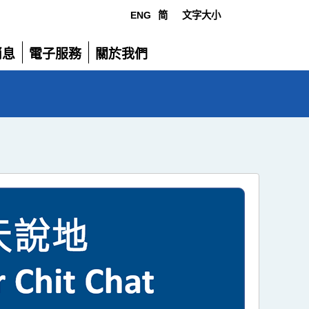
ENG
简
文字大小
選
消息
電子服務
關於我們
單
展
展
開
開