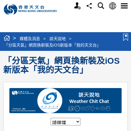
個
語
搜
分
選
人
言
尋
享
單
版
網
站
>
媒體及消息
>
談天說地
>
「分區天氣」網頁換新裝及iOS新版本「我的天文台」
「分區天氣」網頁換新裝及iOS
新版本「我的天文台」