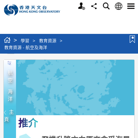
個
語
搜
分
選
人
言
尋
享
單
版
網
站
>
學習
>
教育資源
>
教育資源 - 航空及海洋
教
育
航
空
資
源
海
洋
-
航
主
空
頁
推介
及