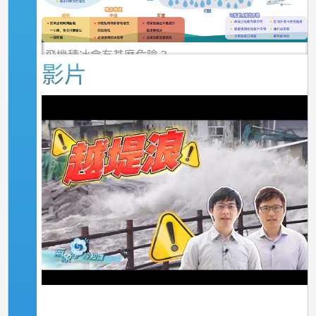
飛機積冰會有甚麼危險？
影片
不同類型的湍流
越堤浪及「沿岸海面高度」總水位預測