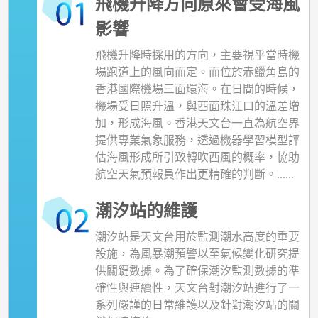
海
飛機升降方向原來會受海風
洋
影響
飛機升降時採用的方向，主要視乎當時機
場跑道上的風向而定。而位於赤鱲角島的
香港國際機場三面環海。在日間的時候，
機場受日照升溫，與西面珠江口的溫差增
加，形成海風。香港天文台一直為航空界
提供專業氣象服務，透過機器學習模型評
估海風形成所引致轉吹西風的概率，協助
航空天氣預報員作出更精確的判斷。......
潮汐站的維護
潮汐站是天文台用於監測潮水高度的重要
設施，為風暴潮預警以至氣候變化研究提
供關鍵數據。為了確保潮汐監測數據的準
確性與連續性，天文台對潮汐站進行了一
系列嚴謹的日常維護以及針對潮汐站的關