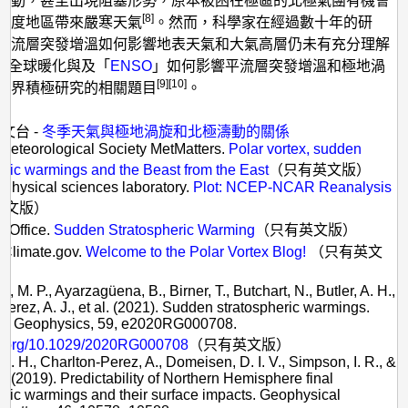
波動，甚至出現阻塞形勢，原本被困在極區的北極氣團有機會
[8]
緯度地區帶來嚴寒天氣
。然而，科學家在經過數十年的研
平流層突發增溫如何影響地表天氣和大氣高層仍未有充分理解
，全球暖化與及「
ENSO
」如何影響平流層突發增溫和極地渦
[9]
[10]
術界積極研究的相關題目
。
：
天文台
-
冬季天氣與極地渦旋和北極濤動的關係
 Meteorological Society MetMatters.
Polar vortex, sudden
eric warmings and the Beast from the East
（只有英文版）
Physical sciences laboratory.
Plot: NCEP-NCAR Reanalysis
英文版）
t Office.
Sudden Stratospheric Warming
（只有英文版）
 Climate.gov.
Welcome to the Polar Vortex Blog!
（只有英文
n, M. P., Ayarzagüena, B., Birner, T., Butchart, N., Butler, A. H.,
Perez, A. J., et al. (2021). Sudden stratospheric warmings.
of Geophysics, 59, e2020RG000708.
doi.org/10.1029/2020RG000708
（只有英文版）
, A. H., Charlton-Perez, A., Domeisen, D. I. V., Simpson, I. R., &
J. (2019). Predictability of Northern Hemisphere final
eric warmings and their surface impacts. Geophysical