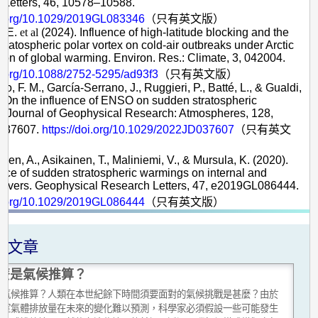
 Letters, 46, 10578–10588.
doi.org/10.1029/2019GL083346
（只有英文版）
, E.
et al
(2024). Influence of high-latitude blocking and the
stratospheric polar vortex on cold-air outbreaks under Arctic
tion of global warming. Environ. Res.: Climate, 3, 042004.
oi.org/10.1088/2752-5295/ad93f3
（只有英文版）
ro, F. M., García-Serrano, J., Ruggieri, P., Batté, L., & Gualdi,
. On the influence of ENSO on sudden stratospheric
. Journal of Geophysical Research: Atmospheres, 128,
037607.
https://doi.org/10.1029/2022JD037607
（只有英文
nen, A., Asikainen, T., Maliniemi, V., & Mursula, K. (2020).
e of sudden stratospheric warmings on internal and
drivers. Geophysical Research Letters, 47, e2019GL086444.
doi.org/10.1029/2019GL086444
（只有英文版）
關文章
麼是氣候推算？
是氣候推算？人類在本世紀餘下時間須要面對的氣候挑戰是甚麼？由於
溫室氣體排放量在未來的變化難以預測，科學家必須假設一些可能發生