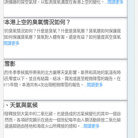
度探測儀器的探空氣球，以監測臭氧濃度在香港上空的變化。
...閱讀更多
時本港上空的臭氧情況如何？
上空的臭氧情況如何？什麼是臭氧？什麼是臭氧層？臭氧層如何保護我
我們如何保護臭氧層？臭氧對人體有害，還是有益？如何量度高空臭氧
？
...閱讀更多
江雪影
到強烈冬季季候風所帶來的北方嚴寒天氣影響，新界和高地的氣溫有時
至攝氏零度以下，並且有結霜、結冰、霧淞或甚至輕微降雪的報告。在
7至1975年間，本港共有4次出現輕微降雪的報告。
...閱讀更多
山、天氣與氣候
山爆發釋放到大氣中的二氧化碳，也是造成的古氣候變化的其中一個自
素。然而，各項研究顯示在過去一個世紀每年由人類活動排放二氧化碳
量，遠遠超過由陸地和海底火山所釋放的總和。
...閱讀更多