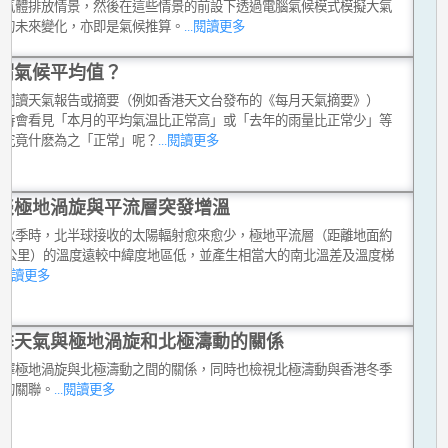
室氣體排放情景，然後在這些情景的前設下透過電腦氣候模式模擬大氣
洋的未來變化，亦即是氣候推算。
...閱讀更多
謂氣候平均值？
在閱讀天氣報告或摘要（例如香港天文台發布的《每月天氣摘要》）
有時會看見「本月的平均氣温比正常高」或「去年的雨量比正常少」等
，究竟什麽為之「正常」呢？
...閱讀更多
談極地渦旋與平流層突發增溫
入秋季時，北半球接收的太陽輻射愈來愈少，極地平流層（距離地面約
至50公里）的溫度遠較中緯度地區低，並產生相當大的南北溫差及溫度梯
..閱讀更多
季天氣與極地渦旋和北極濤動的關係
解釋極地渦旋與北極濤動之間的關係，同時也檢視北極濤動與香港冬季
間的關聯。
...閱讀更多