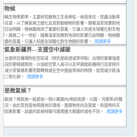
談物候
學簡稱生物季節學，主要研究植物之生長榮枯、候鳥來往、昆蟲活動等
然界言語，以了解氣候之變化及其對動植物的影響。隨著溫室效應對地
影響日益明顯，物候觀測添了重要的意義，它讓人知道全球暖化對生物
影響。踏進二十一世紀，隨著溫室效應對地球的影響日益明顯，物候觀
了重要的意義，它讓人知道全球暖化對生物圈的影響。
...閱讀更多
空氣象新疆界---支援空中減碳
天文台提供在機場附近空區域（特別是航道或等待點）出現的雷暴強度
動情況的更精細預測，以協助空管人員可以及早調度航機飛行及安排升
線，減少受雷暴影響而要轉飛或在空中盤旋等候的時間，從而減少耗油
排放二氧化碳。
...閱讀更多
麼是微氣候？
是微氣候？微氣候一般是指一個小範圍內(例如街道、公園、河邊等)的獨
候狀況。由於受到當地周邊地形環境、建築物坐向及密度，和當時的天
況等因素影響，該處的氣候特徵可跟周邊大範圍的或有不同。
...閱讀更多