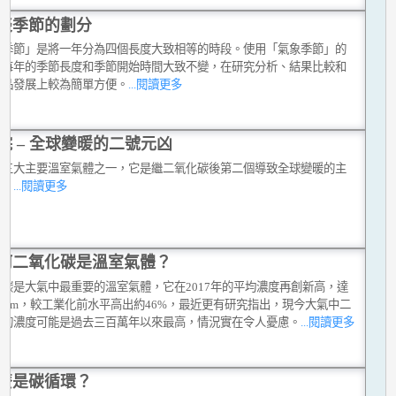
談季節的劃分
象季節」是將一年分為四個長度大致相等的時段。使用「氣象季節」的
是每年的季節長度和季節開始時間大致不變，在研究分析、結果比較和
產品發展上較為簡單方便。
...閱讀更多
烷 – 全球變暖的二號元凶
是三大主要溫室氣體之一，它是繼二氧化碳後第二個導致全球變暖的主
素。
...閱讀更多
何二氧化碳是溫室氣體？
化碳是大氣中最重要的溫室氣體，它在2017年的平均濃度再創新高，達
.5 ppm，較工業化前水平高出約46%，最近更有研究指出，現今大氣中二
碳的濃度可能是過去三百萬年以來最高，情況實在令人憂慮。
...閱讀更多
麼是碳循環？