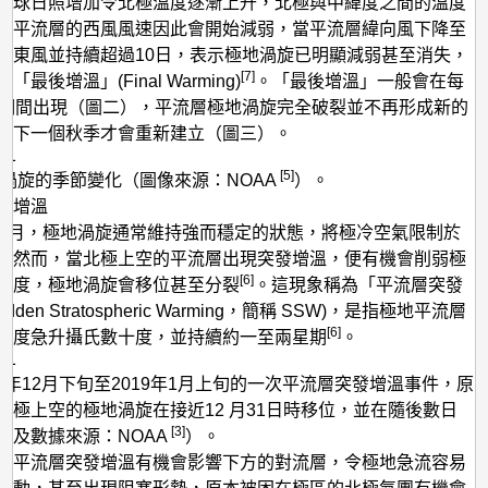
半球日照增加令北極溫度逐漸上升，北極與中緯度之間的溫度
、平流層的西風風速因此會開始減弱，當平流層緯向風下降至
為東風並持續超過10日，表示極地渦旋已明顯減弱甚至消失，
[7]
最後增溫」(Final Warming)
。「最後增溫」一般會在每
月期間出現（圖二），平流層極地渦旋完全破裂並不再形成新的
到下一個秋季才會重新建立（圖三）。
[5]
地渦旋的季節變化（圖像來源：NOAA
）。
發增溫
至2月，極地渦旋通常維持強而穩定的狀態，將極冷空氣限制於
，然而，當北極上空的平流層出現突發增溫，便有機會削弱極
[6]
強度，極地渦旋會移位甚至分裂
。這現象稱為「平流層突發
dden Stratospheric Warming，簡稱 SSW)，是指極地平流層
[6]
溫度急升攝氏數十度，並持續約一至兩星期
。
018年12月下旬至2019年1月上旬的一次平流層突發增溫事件，原
北極上空的極地渦旋在接近12 月31日時移位，並在隨後數日
[3]
像及數據來源：NOAA
）。
，平流層突發增溫有機會影響下方的對流層，令極地急流容易