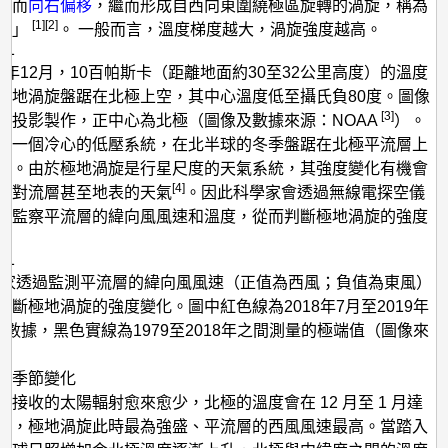
流
響而
向右偏移
，繼而形成自西向東圍繞極區旋轉的渦旋，稱為
[1]
[2]
旋」
。 一般而言，溫度梯度越大，渦旋強度越高。
層
突
25年12月，10百帕斯卡（距離地面約30至32公里高度）的溫度
發
極地渦旋盤踞在北極上空，其中心溫度低至攝氏負80度。圖像
[3]
面投影製作，正中心為北極（圖像及數據來源：NOAA
）。
增
是一個冷心的低壓系統，在北半球的冬季盤踞在北極平流層上
溫
）。由於極地渦旋是行星尺度的天氣系統，其強度變化有機會
[4]
的對流層甚至地表的天氣
。因此科學家會透過無線電探空儀
據監察平流層的緯向風風速和溫度，從而判斷極地渦旋的強度
學家透過監測平流層的緯向風風速（正值為西風；負值為東風）
判斷極地渦旋的強度變化。圖中紅色線為2018年7月至2019年
測數據，黑色實線為1979至2018年之間測量的極端值（圖像來
。
的季節變化
球接收的太陽輻射愈來愈少，北極的溫度會在 12 月至 1 月達
低，極地渦旋此時最為強盛、平流層的西風風速最高。當踏入