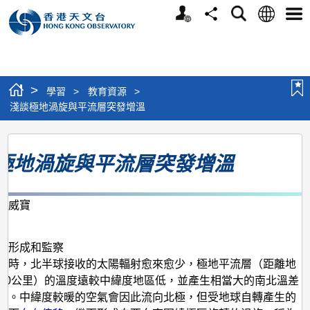
個
語
搜
分
選
人
言
尋
享
單
版
網
站
>
學習
>
教育資源
>
淺談極地渦旋與平流層突發增溫
淺
極地渦旋與平流層突發增溫
談
極
地
謝威寶
月
渦
旋
的形成和監察
季時，北半球接收的太陽輻射愈來愈少，極地平流層（距離地
與
至50公里）的溫度遠較中緯度地區低，並產生相當大的南北溫差
平
度。中緯度較暖的空氣會因此流向北極，但受地球自轉產生的