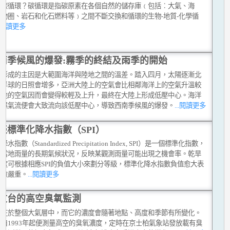
是碳循環？碳循環是指碳原素在各個自然的儲存庫﹙包括︰大氣、海
生物圈、岩石和化石燃料等﹚之間不斷交換和循環的生物-地質-化學循
..閱讀更多
南季候風的爆發:霧季的終結及雨季的開始
風形成的主因是大範圍海洋與陸地之間的溫差。踏入四月，太陽逐漸北
北半球的日照會增多，亞洲大陸上的空氣會比相鄰海洋上的空氣升溫較
陸地的空氣因而會變得較輕及上升，最終在大陸上形成低壓中心。海洋
暖濕氣流便會大致流向該低壓中心，導致西南季候風的爆發。
...閱讀更多
談標準化降水指數（SPI）
水指數（Standardized Precipitation Index, SPI）是一個標準化指數，
於當地雨量的長期氣候狀況，反映某觀測雨量可能出現之機會率。乾旱
程度可根據相應SPI的負值大小來劃分等級，標準化降水指數負值愈大表
旱愈嚴重。
...閱讀更多
文台的高空臭氧監測
存在於整個大氣層中，而它的濃度會隨著地點、高度和季節有所變化。
台自1993年起便測量高空的臭氧濃度，定時在京士柏氣象站發放載有臭