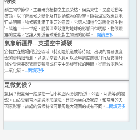
談物候
學簡稱生物季節學，主要研究植物之生長榮枯、候鳥來往、昆蟲活動等
然界言語，以了解氣候之變化及其對動植物的影響。隨著溫室效應對地
影響日益明顯，物候觀測添了重要的意義，它讓人知道全球暖化對生物
影響。踏進二十一世紀，隨著溫室效應對地球的影響日益明顯，物候觀
了重要的意義，它讓人知道全球暖化對生物圈的影響。
...閱讀更多
空氣象新疆界---支援空中減碳
天文台提供在機場附近空區域（特別是航道或等待點）出現的雷暴強度
動情況的更精細預測，以協助空管人員可以及早調度航機飛行及安排升
線，減少受雷暴影響而要轉飛或在空中盤旋等候的時間，從而減少耗油
排放二氧化碳。
...閱讀更多
麼是微氣候？
是微氣候？微氣候一般是指一個小範圍內(例如街道、公園、河邊等)的獨
候狀況。由於受到當地周邊地形環境、建築物坐向及密度，和當時的天
況等因素影響，該處的氣候特徵可跟周邊大範圍的或有不同。
...閱讀更多