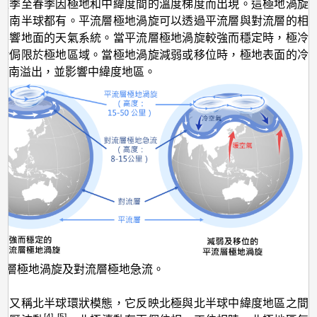
旋
秋季至春季因極地和中緯度間的溫度梯度而出現。這極地渦旋
和南半球都有。平流層極地渦旋可以透過平流層與對流層的相
和
影響地面的天氣系統。當平流層極地渦旋較強而穩定時，極冷
北
般侷限於極地區域。當極地渦旋減弱或移位時，極地表面的冷
極
向南溢出，並影響中緯度地區。
濤
動
的
關
係
流層極地渦旋及對流層極地急流。
，又稱北半球環狀模態，它反映北極與北半球中緯度地區之間
[4], [5]