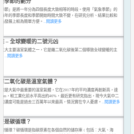
談季節的劃分
象季節」是將一年分為四個長度大致相等的時段。使用「氣象季節」的
是每年的季節長度和季節開始時間大致不變，在研究分析、結果比較和
產品發展上較為簡單方便。
...閱讀更多
烷 – 全球變暖的二號元凶
是三大主要溫室氣體之一，它是繼二氧化碳後第二個導致全球變暖的主
素。
...閱讀更多
何二氧化碳是溫室氣體？
化碳是大氣中最重要的溫室氣體，它在2017年的平均濃度再創新高，達
.5 ppm，較工業化前水平高出約46%，最近更有研究指出，現今大氣中二
碳的濃度可能是過去三百萬年以來最高，情況實在令人憂慮。
...閱讀更多
麼是碳循環？
是碳循環？碳循環是指碳原素在各個自然的儲存庫﹙包括︰大氣、海