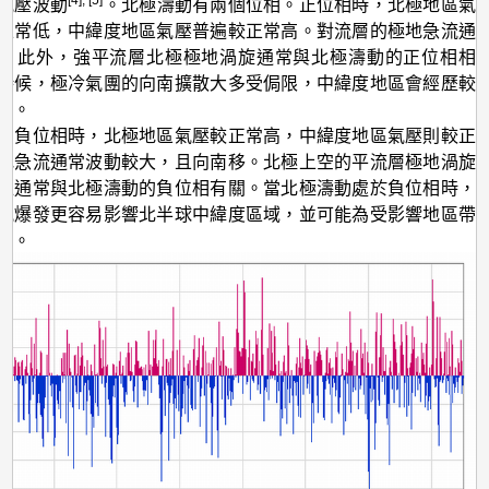
氣壓波動
。北極濤動有兩個位相。正位相時，北極地區氣
正常低，中緯度地區氣壓普遍較正常高。對流層的極地急流通
。此外，強平流層北極極地渦旋通常與北極濤動的正位相相
時候，極冷氣團的向南擴散大多受侷限，中緯度地區會經歷較
季。
動負位相時，北極地區氣壓較正常高，中緯度地區氣壓則較正
地急流通常波動較大，且向南移。北極上空的平流層極地渦旋
位通常與北極濤動的負位相有關。當北極濤動處於負位相時，
氣爆發更容易影響北半球中緯度區域，並可能為受影響地區帶
氣。