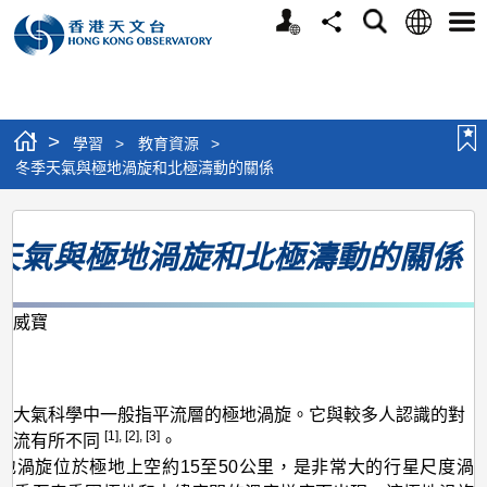
個
語
搜
分
選
人
言
尋
享
單
版
網
站
>
學習
>
教育資源
>
冬季天氣與極地渦旋和北極濤動的關係
冬
天氣與極地渦旋和北極濤動的關係
季
天
氣
謝威寶
月
與
極
在大氣科學中一般指平流層的極地渦旋。它與較多人認識的對
地
[1], [2], [3]
急流有所不同
。
渦
地渦旋位於極地上空約15至50公里，是非常大的行星尺度渦