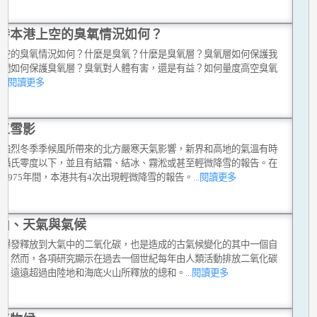
時本港上空的臭氧情況如何？
上空的臭氧情況如何？什麼是臭氧？什麼是臭氧層？臭氧層如何保護我
我們如何保護臭氧層？臭氧對人體有害，還是有益？如何量度高空臭氧
？
...閱讀更多
江雪影
到強烈冬季季候風所帶來的北方嚴寒天氣影響，新界和高地的氣溫有時
至攝氏零度以下，並且有結霜、結冰、霧淞或甚至輕微降雪的報告。在
7至1975年間，本港共有4次出現輕微降雪的報告。
...閱讀更多
山、天氣與氣候
山爆發釋放到大氣中的二氧化碳，也是造成的古氣候變化的其中一個自
素。然而，各項研究顯示在過去一個世紀每年由人類活動排放二氧化碳
量，遠遠超過由陸地和海底火山所釋放的總和。
...閱讀更多