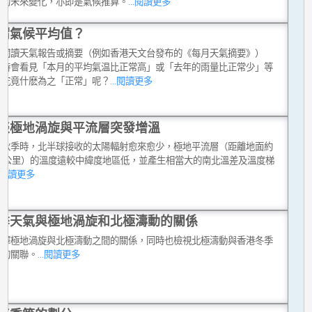
洋的未來變化，亦即是氣候推算。
...閱讀更多
謂氣候平均值？
在閱讀天氣報告或摘要（例如香港天文台發布的《每月天氣摘要》）
有時會看見「本月的平均氣温比正常高」或「去年的雨量比正常少」等
，究竟什麽為之「正常」呢？
...閱讀更多
談極地渦旋與平流層突發增溫
入秋季時，北半球接收的太陽輻射愈來愈少，極地平流層（距離地面約
至50公里）的溫度遠較中緯度地區低，並產生相當大的南北溫差及溫度梯
..閱讀更多
季天氣與極地渦旋和北極濤動的關係
解釋極地渦旋與北極濤動之間的關係，同時也檢視北極濤動與香港冬季
間的關聯。
...閱讀更多