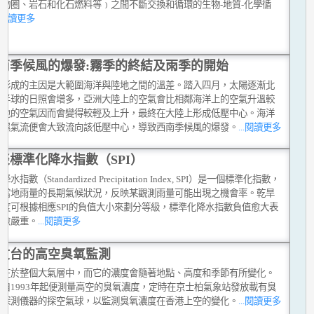
生物圈、岩石和化石燃料等﹚之間不斷交換和循環的生物-地質-化學循
..閱讀更多
南季候風的爆發:霧季的終結及雨季的開始
風形成的主因是大範圍海洋與陸地之間的溫差。踏入四月，太陽逐漸北
北半球的日照會增多，亞洲大陸上的空氣會比相鄰海洋上的空氣升溫較
陸地的空氣因而會變得較輕及上升，最終在大陸上形成低壓中心。海洋
暖濕氣流便會大致流向該低壓中心，導致西南季候風的爆發。
...閱讀更多
談標準化降水指數（SPI）
水指數（Standardized Precipitation Index, SPI）是一個標準化指數，
於當地雨量的長期氣候狀況，反映某觀測雨量可能出現之機會率。乾旱
程度可根據相應SPI的負值大小來劃分等級，標準化降水指數負值愈大表
旱愈嚴重。
...閱讀更多
文台的高空臭氧監測
存在於整個大氣層中，而它的濃度會隨著地點、高度和季節有所變化。
台自1993年起便測量高空的臭氧濃度，定時在京士柏氣象站發放載有臭
度探測儀器的探空氣球，以監測臭氧濃度在香港上空的變化。
...閱讀更多