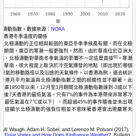
極濤動指數。數據來源：
NOAA
與香港冬季溫度的關係
出北極濤動的正位相與較弱的東亞冬季季候風有關，而在北極
相期間，東亞的寒潮一般更強烈。然而，由於華南位於亞洲大
[6]
端，北極濤動對華南冬季氣溫的影響不一定這麼直接
。寒潮
響華南，很大程度上取決於冷空氣爆發的地點（即出現於哪個
冷空氣的移動路徑以及沿途的天氣條件。以香港為例，過去統計
香港月平均氣溫與北極濤動指數之間的相關性並不顯著。此
考慮1950年以來，12月至3月期間北極濤動指數達到-3或以下
隨後7天香港的最低氣溫，只有7%的事件為本港帶來非常寒冷
日最低氣溫在7℃或以下），而超過45%的事件隨後並未出現
，這顯示北極濤動的強負位相並不意味著香港會出現嚴寒天
：
n W. Waugh, Adam H. Sobel, and Lorenzo M. Polvani (2017).
he Polar Vortex and How Does It Influence Weather?
. Bulletin