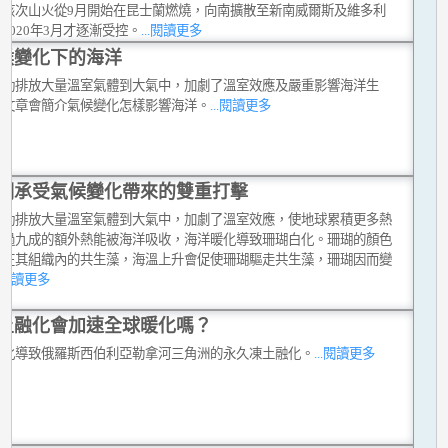
。該次山火從9月開始在昆士蘭燃燒，向南擴散至新南威爾斯及維多利
2020年3月才逐漸受控。
...閱讀更多
候變化下的海洋
活動排放大量溫室氣體到大氣中，加劇了溫室效應及嚴重影響海洋生
這文章會簡介氣候變化怎樣影響海洋。
...閱讀更多
瑚承受氣候變化帶來的雙重打擊
活動排放大量溫室氣體到大氣中，加劇了溫室效應，使地球累積更多熱
超過九成的額外熱能被海洋吸收，海洋暖化導致珊瑚白化。珊瑚的顏色
活在其組織內的共生藻，海溫上升會促使珊瑚驅走共生藻，珊瑚因而變
..閱讀更多
土融化會加速全球暖化嗎？
暖化導致俄羅斯西伯利亞勒拿河三角洲的永久凍土融化。
...閱讀更多