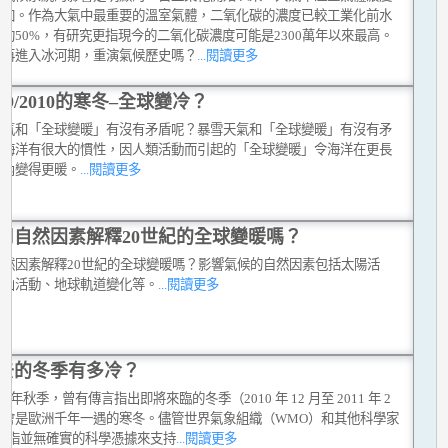
增加。作為大氣中最重要的溫室氣體，二氧化碳的濃度已較工業化前水
約50%，有研究更指現今的二氧化碳濃度可能是2300萬年以來最高。
會再進入冰河期，重演氣候歷史嗎？
...閱讀更多
009/2010的寒冬–全球變冷？
天氣和「全球變暖」有沒有矛盾呢？暴雪天氣和「全球變暖」有沒有矛
？海洋有很大的慣性，因人類活動而引起的「全球變暖」令海洋在更長
之內變得更暖。
...閱讀更多
用自然因素解釋20世紀的全球變暖嗎？
自然因素解釋20世紀的全球變暖嗎？影響氣候的自然因素包括太陽活
火山活動、地球軌道變化等。
...閱讀更多
去的冬季有多冷？
010 年秋季，曾有傳言指出即將來臨的冬季（2010 年 12 月至 2011 年 2
將會是歐洲千年一遇的寒冬。儘管世界氣象組織（WMO）和其他科學家
反駁指並無確實的科學憑據來支持
...閱讀更多