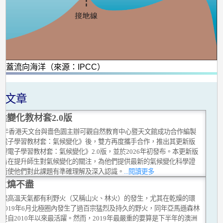
冰蓋流向海洋（來源：IPCC）
關文章
候變化教材套2.0版
019年香港天文台與嗇色園主辦可觀自然教育中心暨天文館成功合作編製
理電子學習教材套：氣候變化》後，雙方再度攜手合作，推出其更新版
理電子學習教材套：氣候變化》2.0版，並於2026年初發布。本更新版
套旨在提升師生對氣候變化的關注，為他們提供最新的氣候變化科學證
從而使他們對此課題有準確理解及深入認識。
...閱讀更多
火燒不盡
時候高溫天氣都有利野火（又稱山火、林火）的發生，尤其在乾燥的環
2019年6月北極圈內發生了過百宗猛烈及持久的野火，同年亞馬遜森林
是自2010年以來最活躍。然而，2019年最嚴重的要算是下半年的澳洲