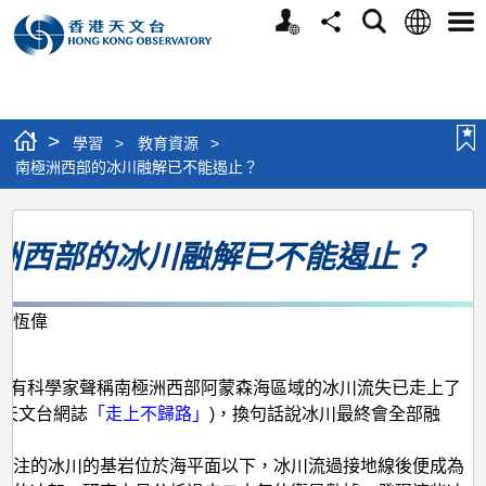
個
語
搜
分
選
人
言
尋
享
單
版
網
站
>
學習
>
教育資源
>
南極洲西部的冰川融解已不能遏止？
南
洲西部的冰川融解已不能遏止？
極
洲
西
唐恆偉
月
部
的
年5月有科學家聲稱南極洲西部阿蒙森海區域的冰川流失已走上了
見天文台網誌
「走上不歸路」
)，換句話說冰川最終會全部融
冰
川
關注的冰川的基岩位於海平面以下，冰川流過接地線後便成為