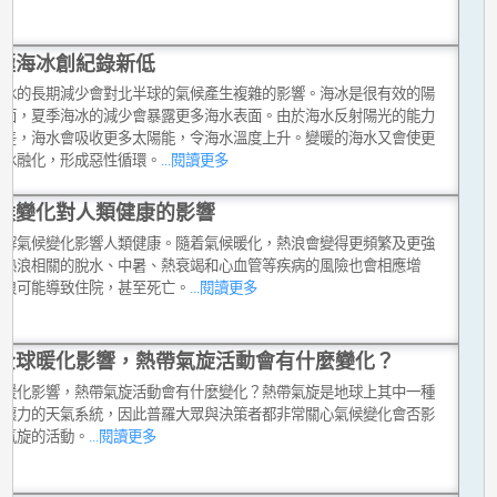
極海冰創紀錄新低
海冰的長期減少會對北半球的氣候產生複雜的影響。海冰是很有效的陽
射面，夏季海冰的減少會暴露更多海水表面。由於海水反射陽光的能力
冰差，海水會吸收更多太陽能，令海水溫度上升。變暖的海水又會使更
海冰融化，形成惡性循環。
...閱讀更多
候變化對人類健康的影響
講解氣候變化影響人類健康。隨着氣候暖化，熱浪會變得更頻繁及更強
與熱浪相關的脫水、中暑、熱衰竭和心血管等疾病的風險也會相應增
熱浪可能導致住院，甚至死亡。
...閱讀更多
全球暖化影響，熱帶氣旋活動會有什麼變化？
球暖化影響，熱帶氣旋活動會有什麼變化？熱帶氣旋是地球上其中一種
破壞力的天氣系統，因此普羅大眾與決策者都非常關心氣候變化會否影
帶氣旋的活動。
...閱讀更多