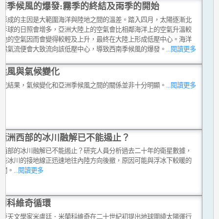
南季候風的爆發:霧季的終結及雨季的開始
風形成的主因是大範圍海洋與陸地之間的溫差。踏入四月，太陽逐漸北
北半球的日照會增多，亞洲大陸上的空氣會比相鄰海洋上的空氣升溫較
陸地的空氣因而會變得較輕及上升，最終在大陸上形成低壓中心。海洋
暖濕氣流便會大致流向該低壓中心，導致西南季候風的爆發。
...閱讀更多
候風與氣候變化
研究結果，氣候變化和亞洲季候風之間的關係並非十分明顯。
...閱讀更多
極洲西部的冰川融解已不能遏止？
洲西部的冰川融解已不能遏止？研究人員分析過去二十年的衛星數據，
這些冰川的接地線正迅速地往內陸方向後撤，原因可能與浮冰下較暖的
有關。
...閱讀更多
蘭科維奇循環
維亞天文學家米盧廷．米蘭科維奇在二十世紀初提出地球圍繞太陽運行