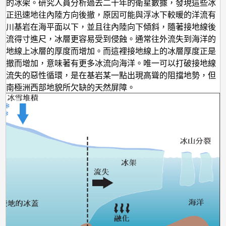
融
上的冰架。研究人員分析過去二十年的衛星數據，發現這些冰
線正迅速地往內陸方向後撤，原因可能與浮冰下較暖的洋流有
解
冰川基岩在海平面以下，並且往內陸向下傾斜，隨著接地線後
已
洋流得寸進尺，冰層更容易受到侵蝕。通常往外流失到海洋的
不
接地線上冰層的厚度而增加。而這裡接地線上的冰層厚度正是
能
後撤而增加，意味著有更多冰流向海洋。唯一可以打破接地線
川流失的惡性循環，是在基岩某一點出現高聳的阻擋地勢，但
遏
是南極洲西部地貌所欠缺的天然屏障。
止？