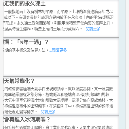
偷走我們的永久凍土
凍土一般指地面上沒有樹林的平原，而平原下土壤的溫度連續兩年或以
°C 或以下。有研究員估計該洞穴是由於困在永久凍土內的甲烷(或稱沼
爆發而形成。永久凍土受熱而溶解，引致甲烷積聚而使內裏的氣壓上升，
氣壓過高時發生爆炸，噴走上層的土壤而形成洞穴。
...閱讀更多
現期：「N年一遇」？
重現期的基本概念及估算方法。
...閱讀更多
端天氣常態化？
變化的確會影響極端天氣事件出現的頻率。就以溫度為例，某一溫度數
現的概率通常服從常態分佈，極端低溫和極端高溫出現的頻率相對較
由於大氣中溫室氣體濃度增加引致大氣變暖，氣溫分佈向高處偏移，大
變了極端溫度事件的出現頻率。在這個例子中，極端高溫出現的頻率增
而極端低溫則變得稀少。
...閱讀更多
球會再進入冰河期嗎？
對氣候系統的影響是明顯的，自工業化開始以來，大氣中溫室氣體濃度