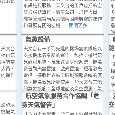
編號的氣
象設施及服務。天文台的用戶包括航空
象
交通服務單位、航空公司、飛行人員、
多
機場管理當局及其他與國際航空的運作
雷
和發展有關的機構。
...閱讀更多
播
的
氣象設備
象
數
險
，天文台
天文台有一系列先進的機場氣象設施以
更
空提供氣
支援機場氣象所的運作，包括：機場氣
「
包括航空
象觀測系統、氣象數據處理系統、機場
同
行人員、
多普勒天氣雷達、激光雷達、短程激光
相
空的運作
雷達、接收世界航空區域預報系統的廣
S
多
播。機場氣象所亦使用一些天文台其他
暴
的氣象設施：全球地面及高空觀測、氣
S
象衛星地面接收系統、遠程天氣雷達、
航空氣象服務合作協調「危
數值天氣預報模式、本地氣象站
...閱讀
險天氣警告」
交
象設施以
更多
：機場氣
「危險天氣警告」分三類，分別針對不
I