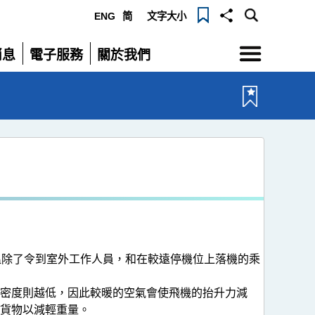
ENG
简
文字大小
選
消息
電子服務
關於我們
單
展
展
開
開
溫除了令到室外工作人員，和在較遠停機位上落機的乘
密度則越低，因此較暖的空氣會使飛機的抬升力減
貨物以減輕重量。