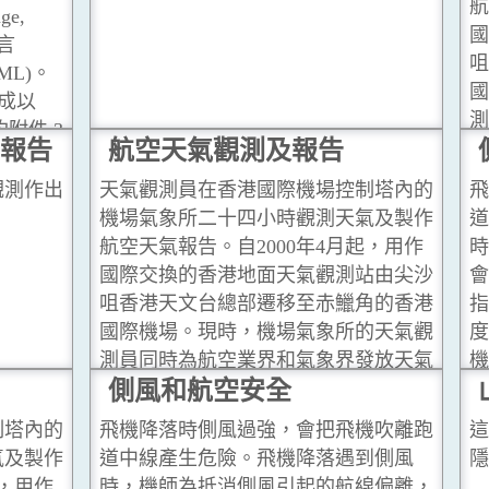
天氣警告SIGMET等等。
...閱讀更多
航
ge,
國
言
咀
 XML)。
國
成以
測
附件 3
報告
航空天氣觀測及報告
報
傳統字符
場天氣報
觀測作出
天氣觀測員在香港國際機場控制塔內的
飛
F及危險
機場氣象所二十四小時觀測天氣及製作
道
讀更多
航空天氣報告。自2000年4月起，用作
時
國際交換的香港地面天氣觀測站由尖沙
會
咀香港天文台總部遷移至赤鱲角的香港
指
國際機場。現時，機場氣象所的天氣觀
度
測員同時為航空業界和氣象界發放天氣
機
報告。
側風和航空安全
...閱讀更多
閱
制塔內的
飛機降落時側風過強，會把飛機吹離跑
這
氣及製作
道中線產生危險。飛機降落遇到側風
隱
起，用作
時，機師為抵消側風引起的航線偏離，