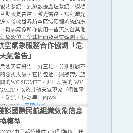
觀測系統、氣象數據處理系統、機場
普勒天氣雷達、激光雷達、短程激光
達、接收世界航空區域預報系統的廣
。機場氣象所亦使用一些天文台其他
氣象設施：全球地面及高空觀測、氣
衛星地面接收系統、遠程天氣雷達、
航空氣象服務合作協調「危
值天氣預報模式、本地氣象站
...閱讀
天氣警告」
多
危險天氣警告」分三類，分別針對不
的惡劣天氣，它們包括：與熱帶氣旋
關的WC SIGMET、火山灰雲的 WV
IGMET，以及其他天氣現象（例如雷
、湍流、積冰等）的WS
IGMET。
...閱讀更多
淺談國際民航組織氣象信息
換模型
WXXM由兩部分構成，分別為统一建