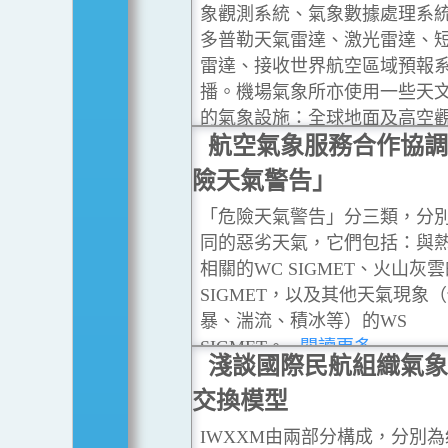
象觀測系統、氣象數據處理系
多普勒天氣雷達、激光雷達、
雷達、接收世界航空區域預報
播。機場氣象所亦使用一些天
的氣象設施：全球地面及高空
象衛星地面接收系統、遠程天
航空氣象服務合作協調
數值天氣預報模式、本地氣象
險天氣警告」
更多
「危險天氣警告」分三類，分
同的惡劣天氣，它們包括：與
相關的WC SIGMET、火山灰雲
SIGMET，以及其他天氣現象
暴、湍流、積冰等）的WS
SIGMET。
...閱讀更多
淺談國際民航組織氣象
交換模型
IWXXM由兩部分構成，分別