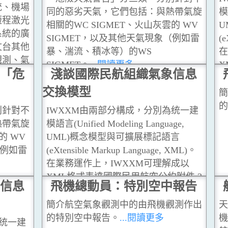
統、機場
同的惡劣天氣，它們包括：與熱帶氣旋
模
短程激光
相關的WC SIGMET、火山灰雲的 WV
U
系統的廣
SIGMET，以及其他天氣現象（例如雷
(e
文台其他
暴、湍流、積冰等）的WS
在
觀測、氣
SIGMET。
...閱讀更多
X
氣雷達、
「危
淺談國際民航組織氣象信息
(
站
...閱讀
交換模型
代
簡
告
的
別針對不
IWXXM由兩部分構成，分別為统一建
天
熱帶氣旋
模語言(Unified Modeling Language,
的 WV
UML)概念模型與可擴展標記語言
（例如雷
(eXtensible Markup Language, XML)。
在業務運作上，IWXXM可理解成以
XML格式表達國際民用航空公約附件 3
信息
飛機總動員：特別空中報告
(國際航空氣象服務)內載列的傳統字符
代碼(TAC)產品，其中包括機場天氣報
簡介航空氣象觀測中的由飛機觀測作出
天
告METAR, 機場天氣預報 TAF及危險
的特別空中報告。
...閱讀更多
機
為统一建