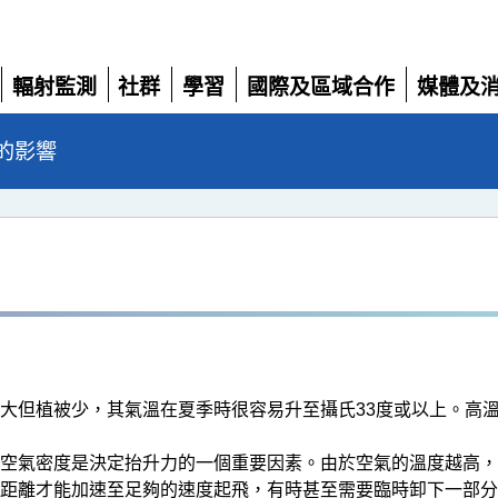
輻射監測
社群
學習
國際及區域合作
媒體及
展
展
展
展
展
開
開
開
開
開
的影響
大但植被少，其氣溫在夏季時很容易升至攝氏33度或以上。高
空氣密度是決定抬升力的一個重要因素。由於空氣的溫度越高，
距離才能加速至足夠的速度起飛，有時甚至需要臨時卸下一部分