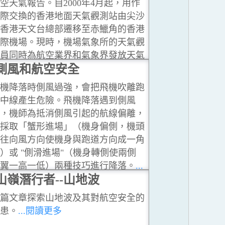
空天氣報告。自2000年4月起，用作
際交換的香港地面天氣觀測站由尖沙
香港天文台總部遷移至赤鱲角的香港
際機場。現時，機場氣象所的天氣觀
員同時為航空業界和氣象界發放天氣
告。
側風和航空安全
...閱讀更多
機降落時側風過強，會把飛機吹離跑
中線產生危險。飛機降落遇到側風
，機師為抵消側風引起的航線偏離，
採取「蟹形進場」（機身偏側，機頭
往向風方向使機身與跑道方向成一角
）或 "側滑進場"（機身轉側使兩側
翼一高一低）兩種技巧進行降落。
...
讀更多
山嶺潛行者--山地波
篇文章探索山地波及其對航空安全的
患。
...閱讀更多