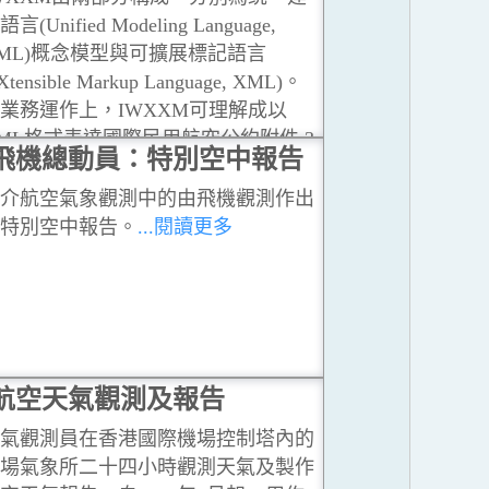
語言(Unified Modeling Language,
ML)概念模型與可擴展標記語言
Xtensible Markup Language, XML)。
業務運作上，IWXXM可理解成以
ML格式表達國際民用航空公約附件 3
飛機總動員：特別空中報告
國際航空氣象服務)內載列的傳統字符
碼(TAC)產品，其中包括機場天氣報
介航空氣象觀測中的由飛機觀測作出
METAR, 機場天氣預報 TAF及危險
特別空中報告。
...閱讀更多
氣警告SIGMET等等。
...閱讀更多
航空天氣觀測及報告
氣觀測員在香港國際機場控制塔內的
場氣象所二十四小時觀測天氣及製作