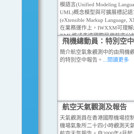
模語言(Unified Modeling Langua
UML)概念模型與可擴展標記語
(eXtensible Markup Language,
在業務運作上，IWXXM可理解
XML格式表達國際民用航空公約
飛機總動員：特別空中
(國際航空氣象服務)內載列的
代碼(TAC)產品，其中包括機
簡介航空氣象觀測中的由飛機
告METAR, 機場天氣預報 TA
的特別空中報告。
...閱讀更多
天氣警告SIGMET等等。
...閱
航空天氣觀測及報告
天氣觀測員在香港國際機場控
機場氣象所二十四小時觀測天
航空天氣報告。自2000年4月