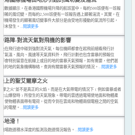
台的數據顯示，在香港國際機場升降的航班當中，每約500班便有一班報
顯著的風切變，而每約2,500班便有一班報告遇上顯著湍流。其實，在
國際機場發生的顯著風切變事件大部分是由受地形擾動的氣流所引起，
在春末發生。
...閱讀更多
中路障-對流天氣對飛機的影響
避免在飛行途中碰到強對流天氣，每位機師都會在起飛前細看飛行計
除了氣溫、風向、風速等天氣資料外，飛行計劃也包含雷暴的預報位
機師會特別留意在航線上或目的地的雷暴天氣預報，如有需要，他們甚
和目的地的氣象機構聯絡，查詢有關雷暴天氣預報的情況。
...閱讀更多
機上的聖艾爾摩之火
艾爾摩之火"並不是真正的火焰，而是在大氣帶電的情況下﹙例如雷暴或者
有火山爆發時﹚所發生的天氣現象。帶電的雲透過電場使地面和物體產
應，使物體表面帶有電荷，從而令到在雲底和物體兩個電極之間的空氣
很高的電壓。
...閱讀更多
心地滑！
中機場跑道積水深度的監測及跑道情況報告。
...閱讀更多