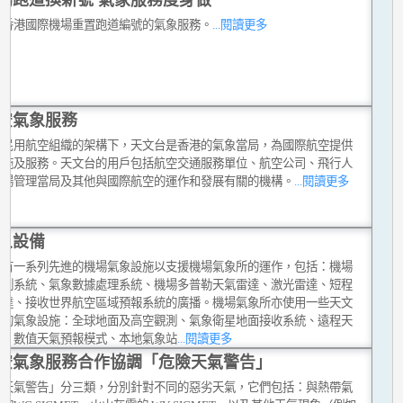
合香港國際機場重置跑道編號的氣象服務。
...閱讀更多
空氣象服務
際民用航空組織的架構下，天文台是香港的氣象當局，為國際航空提供
設施及服務。天文台的用戶包括航空交通服務單位、航空公司、飛行人
機場管理當局及其他與國際航空的運作和發展有關的機構。
...閱讀更多
象設備
台有一系列先進的機場氣象設施以支援機場氣象所的運作，包括：機場
觀測系統、氣象數據處理系統、機場多普勒天氣雷達、激光雷達、短程
雷達、接收世界航空區域預報系統的廣播。機場氣象所亦使用一些天文
他的氣象設施：全球地面及高空觀測、氣象衛星地面接收系統、遠程天
達、數值天氣預報模式、本地氣象站
...閱讀更多
空氣象服務合作協調「危險天氣警告」
險天氣警告」分三類，分別針對不同的惡劣天氣，它們包括：與熱帶氣