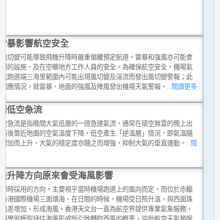
雷暴影響航空安全
的風切變可能導致飛機升降時嚴重偏離預定航道。雷暴和強風亦可能會
機場的設施、及在空曠地方工作人員的安全。為確保航空安全，機場氣
會就跑道端三海里範圍內可能出現風切變及湍流而發出風切變警報；此
會因應情況，就雷暴、地面的強風及陣風發出機場天氣警報。
...閱讀更多
間低空急流
低空急流是指晚間大氣低層的一道急速氣流，通常在晴空無雲的晚上出
日落後靠近地面的空氣溫度下降，低空產生「逆溫層」情況，即氣溫隨
度增加而上升，大氣的穩定度亦隨之而增強，抑制大氣的垂直運動。
...閱
多
機升降方向原來會受海風影響
升降時採用的方向，主要視乎當時機場跑道上的風向而定。而位於赤鱲
的香港國際機場三面環海。在日間的時候，機場受日照升溫，與西面珠
的溫差增加，形成海風。香港天文台一直為航空界提供專業氣象服務，
機器學習模型評估海風形成所引致轉吹西風的概率，協助航空天氣預報