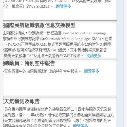
的WC SIGMET、火山灰雲的 WV SIGMET，以及其他天氣現象（例如
湍流、積冰等）的WS SIGMET。
...閱讀更多
談國際民航組織氣象信息交換模型
M由兩部分構成，分別為统一建模語言(Unified Modeling Language,
概念模型與可擴展標記語言(eXtensible Markup Language, XML)。在業
上，IWXXM可理解成以XML格式表達國際民用航空公約附件 3 (國際
象服務)內載列的傳統字符代碼(TAC)產品，其中包括機場天氣報告
AR, 機場天氣預報 TAF及危險天氣警告SIGMET等等。
...閱讀更多
機總動員：特別空中報告
航空氣象觀測中的由飛機觀測作出的特別空中報告。
...閱讀更多
空天氣觀測及報告
觀測員在香港國際機場控制塔內的機場氣象所二十四小時觀測天氣及製
天氣報告。自2000年4月起，用作國際交換的香港地面天氣觀測站由尖
香港天文台總部遷移至赤鱲角的香港國際機場。現時，機場氣象所的天
測員同時為航空業界和氣象界發放天氣報告。
...閱讀更多