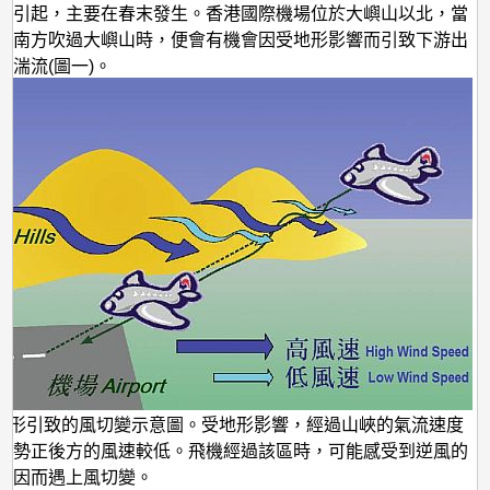
地
所引起，主要在春末發生。香港國際機場位於大嶼山以北，當
形
東南方吹過大嶼山時，便會有機會因受地形影響而引致下游出
或湍流(圖一)。
引
起
的
風
切
變
及
湍
流
地形引致的風切變示意圖。受地形影響，經過山峽的氣流速度
山勢正後方的風速較低。飛機經過該區時，可能感受到逆風的
，因而遇上風切變。