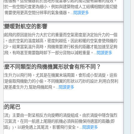
變預警服務。這些儀器對於由地形或雷暴引起的風切變有顯著的成效。
，對於一些空間尺度更為細小，例如與建築物或人工結構相關的風切變
流，需要使用更高空間分辨率的氣象儀器。
...閱讀更多
球變暖對航空的影響
能夠起飛的原因是抬升力大於它的重量而空氣密度是決定抬升力的一個
因素。由於空氣的溫度越高，密度則越低，因此較暖的空氣會使飛機的
力減少。結果當氣溫升高時，飛機需要滑行較長的距離才能加速至足夠
度起飛，有時甚至需要臨時卸下一部分貨物以減輕重量。
...閱讀更多
什麼不同類型的飛機機翼形狀會有所不同？
機產生升力以飛行時，尤其是在機翼末端周圍，會形成小型渦旋，這些
其實是偷取飛機動力的小偷。不同機翼的形狀以巧妙的設計,利用白努利
的氣壓差產生升力,幫助飛機起飛。
...閱讀更多
機的尾巴
機尾流」主要由一對呈相反方向旋轉的渦旋組成。由於渦旋中隱含強烈
及下沉氣流，在同一航道上尾隨的航機必須與前機保持適當的距離(即
行間距」)，以避免遇上其尾流，影響飛行安全。
...閱讀更多