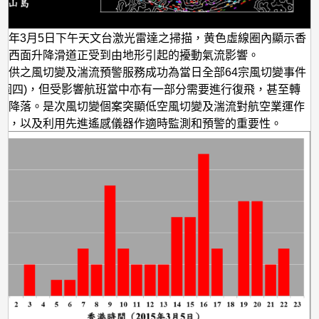
015年3月5日下午天文台激光雷達之掃描，黄色虛線圈內顯示香
場西面升降滑道正受到由地形引起的擾動氣流影響。
提供之風切變及湍流預警服務成功為當日全部64宗風切變事件
(圖四)，但受影響航班當中亦有一部分需要進行復飛，甚至轉
場降落。是次風切變個案突顯低空風切變及湍流對航空業運作
響，以及利用先進遙感儀器作適時監測和預警的重要性。