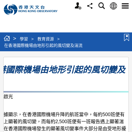
個
語
搜
分
選
人
言
尋
享
單
版
網
站
>
學習
>
教育資源
>
在香港國際機場由地形引起的風切變及湍流
在
港國際機場由地形引起的風切變及
香
港
國
際
韓啟光
月
機
場
數據顯示，在香港國際機場升降的航班當中，每約500班便有
遇上顯著的風切變，而每約2,500班便有一班報告遇上顯著湍
由
，在香港國際機場發生的顯著風切變事件大部分是由受地形擾