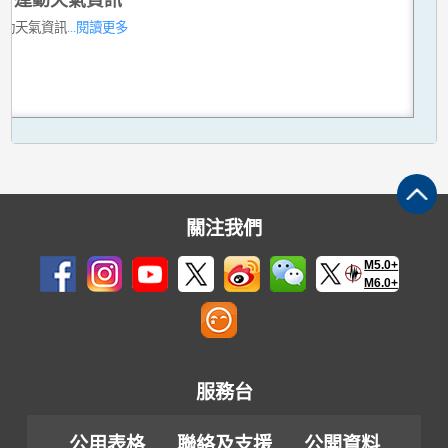
運動天氣資訊
...閱讀更多
關注我們
M5.0+
M6.0+
服務台
公用表格
聯絡及支援
公開資料