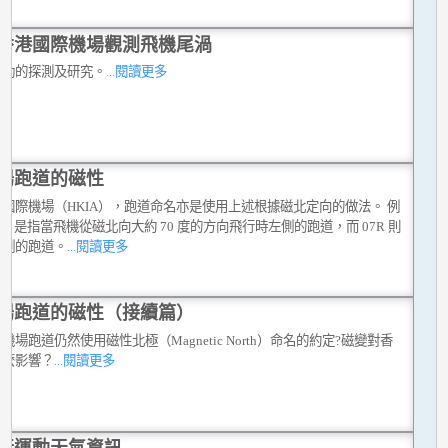
香港國際機場觀測飛機尾渦
擾動的探測及研究。
...閱讀更多
場跑道的磁性
國際機場（HKIA），跑道命名亦是使用上述根據磁北定向的做法。 例
7L 是指當飛機從磁北向大約 70 度的方向飛行時左側的跑道，而 07R 則
右側的跑道。
...閱讀更多
場跑道的磁性（接續篇）
機場跑道仍然使用磁性北極（Magnetic North）命名的約定?磁變對香
什麼影響？
...閱讀更多
行運動天氣資訊