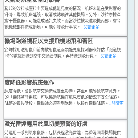
天氣捲起的沙粒或塵粒主要造成低能見度的情況，航班未能在受影響的
正常升降，導致航班延誤、取消或轉飛往其他機場。另外，沙粒摩擦產
靜電會干擾儀器，可能造成通訊失效。而當沙粒被吸進飛機內部，會令
或其他機械部件造成損壞，可能引發飛行事故。
...閱讀更多
估機場跑道視程以支援飛機起飛和著陸
天文台均採用透射儀和前向散射儀這兩類能見度探測器來評估「跑道視
,將即時的數據傳送到空中交通管制員，再轉送到飛行員。
...閱讀更多
見度降低影響航班運作
令能見度降低，會對航空交通造成嚴重影響，甚至可能導致航空意外。
先進的「儀錶著陸系統」可以協助航機在能見度低的情況下安全降落。
般在降落的最後階段，飛機師必須看到跑道，以操作飛機降落。
...閱讀更
程激光雷達應用於風切變預警的好處
台現時運用一系列氣象儀器，包括長程激光雷達，為香港國際機場提供