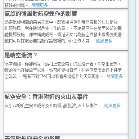
出更精確的判斷。
...閱讀更多
帶氣旋的強風對航空運作的影響
種與熱帶氣旋相關的惡劣天氣中，影響機場運作時間最長的往往是強
機場出現強風，對在機場戶外工作的員工，不論是停泊在地面裝卸的飛
是其他機場設施，都會構成威脅。香港天文台為航空界發出機場強風警
以便他們可以採取必要措施保護機場的戶外工作人員。
...閱讀更多
麼是晴空湍流？
正在高空翱翔，你卻察見「請扣上安全帶」的紅燈亮着。你望出窗外，
最接近的雲也在幾公里以外，你可能覺得奇怪，在這個高度會遇上甚麼
是晴空湍流–一種看不到但卻可以影響飛機運作的天氣現象。
...閱讀更多
護航空安全：香港附近的火山灰事件
火山灰引起的航空安全威脅及介紹香港附近的火山灰事件。
...閱讀更多
塵天氣對航空安全的影響