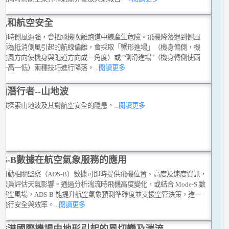
風和航空安全
降落時側風過強，會把飛機吹離跑道中線產生危險。飛機降落遇到側風
機師為抵消側風引起的航線偏離，會採取「蟹形進場」（機身偏側，機
往向風方向使機身與跑道方向成一角度）或 "側滑進場"（機身轉側使兩
翼一高一低）兩種技巧進行降落。
...閱讀更多
嶺潛行者--山地波
文章探索山地波及其對航空安全的隱患。
...閱讀更多
DS-B數據在航空氣象服務的應用
式自動相關監察（ADS-B）數據可即時提供飛機位置、高度及速度資訊，
報員評估天氣影響。通過分析湍流時飛機高度變化，或結合 Mode-S 數
高空風場，ADS-B 能提升航空氣象預測準確度並支援空管決策，進一
化飛行安全與效率。
...閱讀更多
香港國際機場由地形引起的風切變及湍流