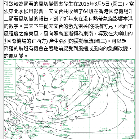
形引致較為顯著的風切變個案發生在2015年3月5日 (圖二)。當
強烈東北季候風影響，天文台共收到了64班在香港國際機場升
遇上顯著風切變的報告，創了近年來在没有熱帶氣旋影響本港
高的數字。當天下午從天文台的激光雷達的掃描可見，地面正
強風程度之偏東風，風向隨高度漸轉為東南，導致在大嶼山的
即香港國際機場的正西方) 產生強烈的擾動氣流(圖三)。可以想
面降落的航班有機會在著地前感受到風速或風向的急劇改變，
著的風切變。