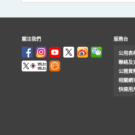
關注我們
服務台
公用表
聯絡及
M5.0+
M6.0+
公開資
相關網
快速用