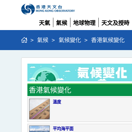
天氣
氣候
地球物理
天文及授時
展
展
展
展
開
開
開
開
>
氣候
>
氣候變化
>
香港氣候變化
香
港
氣
候
香港氣候變化
變
溫度
化
平均海平面