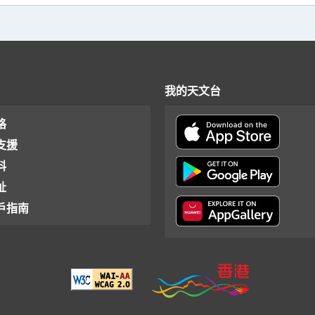
我的天文台
格
支援
料
址
戶指南