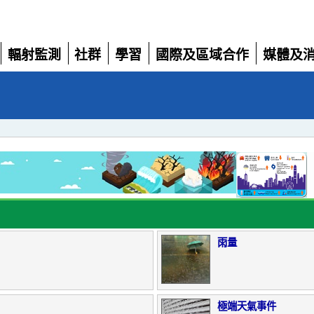
輻射監測
社群
學習
國際及區域合作
媒體及
展
展
展
展
展
開
開
開
開
開
雨量
極端天氣事件