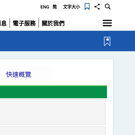
ENG
简
文字大小
選
消息
電子服務
關於我們
單
展
展
開
開
快速概覽