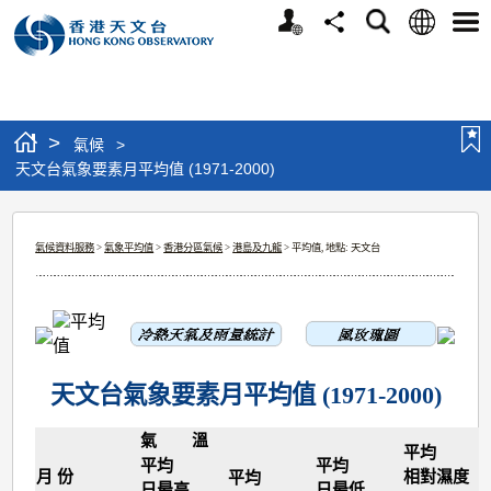
個
語
搜
分
選
人
言
尋
享
單
版
網
站
>
氣候
>
天文台氣象要素月平均值 (1971-2000)
天
氣候資料服務
>
氣象平均值
>
香港分區氣候
>
港島及九龍
> 平均值, 地點: 天文台
文
台
氣
象
要
天文台氣象要素月平均值 (1971-2000)
素
氣 溫
平均
月
平均
平均
月 份
相對濕度
平均
日最高
日最低