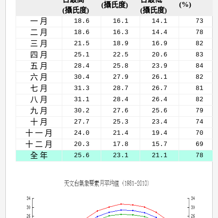
平
(%)
(攝氏度)
(攝氏度)
(攝氏度)
均
一 月
18.6
16.1
14.1
73
值
二 月
18.6
16.3
14.4
78
三 月
21.5
18.9
16.9
82
(1971-
四 月
25.1
22.5
20.6
83
2000)
五 月
28.4
25.8
23.9
84
六 月
30.4
27.9
26.1
82
七 月
31.3
28.7
26.7
81
八 月
31.1
28.4
26.4
82
九 月
30.2
27.6
25.6
79
十 月
27.7
25.3
23.4
74
十 一 月
24.0
21.4
19.4
70
十 二 月
20.3
17.8
15.7
69
全 年
25.6
23.1
21.1
78