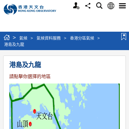
個
語
搜
分
選
人
言
尋
享
單
版
網
站
>
氣候
>
氣候資料服務
>
香港分區氣候
>
港島及九龍
港
港島及九龍
島
及
請點擊你選擇的地區
九
龍