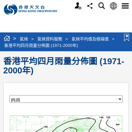
個
語
搜
分
選
人
言
尋
享
單
版
網
站
>
氣候
>
氣候資料服務
>
氣候平均值及極端值
>
香港平均四月雨量分佈圖 (1971-2000年)
香港平均四月雨量分佈圖 (1971-
2000年)
月