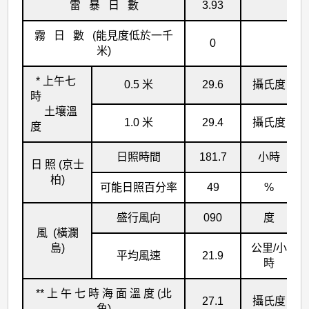
雷 暴 日 數
3.93
霧 日 數 (能見度低於一千
0
米)
* 上午七
0.5 米
29.6
攝氏度
時
土壤溫
1.0 米
29.4
攝氏度
度
日照時間
181.7
小時
日 照 (京士
柏)
可能日照百分率
49
%
盛行風向
090
度
風 (橫瀾
島)
公里/小
平均風速
21.9
時
** 上 午 七 時 海 面 溫 度 (北
27.1
攝氏度
角)