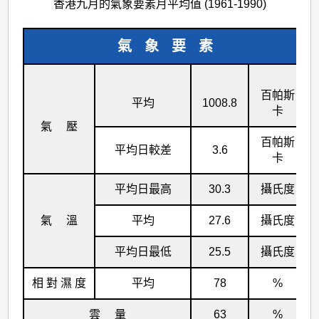
香港九月的氣象要素月平均值 (1961-1990)
氣 象 要 素
百帕斯
平均
1008.8
卡
氣 壓
百帕斯
平均日較差
3.6
卡
平均日最高
30.3
攝氏度
氣 溫
平均
27.6
攝氏度
平均日最低
25.5
攝氏度
相 對 濕 度
平均
78
%
雲 量
63
%