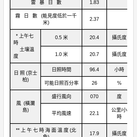
雷 暴 日 數
1.83
霧 日 數 (能見度低於一千
2.37
米)
* 上午七
0.5 米
20.4
攝氏度
時
土壤溫
1.0 米
20.7
攝氏度
度
日照時間
96.4
小時
日 照 (京士
柏)
可能日照百分率
26
%
盛行風向
070
度
風 (橫瀾
島)
公里/小
平均風速
22.1
時
** 上 午 七 時 海 面 溫 度 (北
17.9
攝氏度
角)