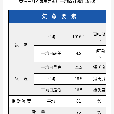
香港三月的氣象要素月平均值 (1961-1990)
氣 象 要 素
百帕斯
平均
1016.2
卡
氣 壓
百帕斯
平均日較差
4.2
卡
平均日最高
21.3
攝氏度
氣 溫
平均
18.5
攝氏度
平均日最低
16.5
攝氏度
相 對 濕 度
平均
81
%
雲 量
76
%