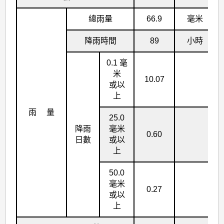
總雨量
66.9
毫米
降雨時間
89
小時
0.1 毫
米
10.07
或以
上
雨 量
25.0
降雨
毫米
0.60
日數
或以
上
50.0
毫米
0.27
或以
上