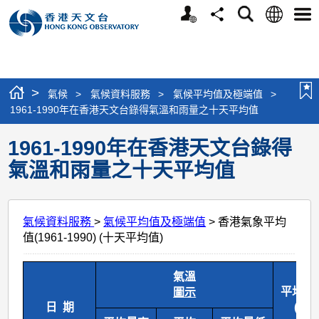
個
語
搜
分
選
人
言
尋
享
單
版
網
站
>
氣候
>
氣候資料服務
>
氣候平均值及極端值
>
1961-1990年在香港天文台錄得氣溫和雨量之十天平均值
1961-1990年在香港天文台錄得
氣溫和雨量之十天平均值
氣候資料服務
>
氣候平均值及極端值
> 香港氣象平均
值(1961-1990) (十天平均值)
氣溫
平均總
圖示
日 期
(毫米