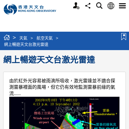
個
語
搜
分
選
人
言
尋
享
單
版
網
站
>
天氣
>
航空天氣
>
網上暢遊天文台激光雷達
網上暢遊天文台激光雷達
由於紅外光容易被雨滴所吸收，激光雷達並不適合探
測雷暴裡面的風場，但它仍有效地監測雷暴前緣的氣
流......