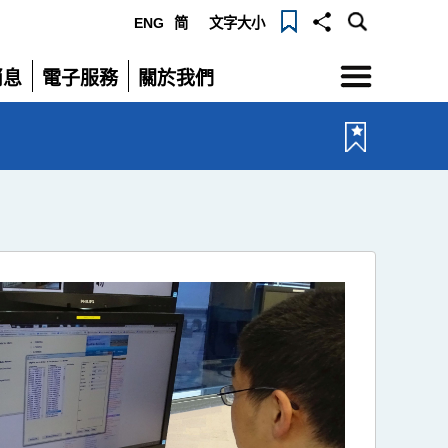
ENG
简
文字大小
選
消息
電子服務
關於我們
單
展
展
開
開