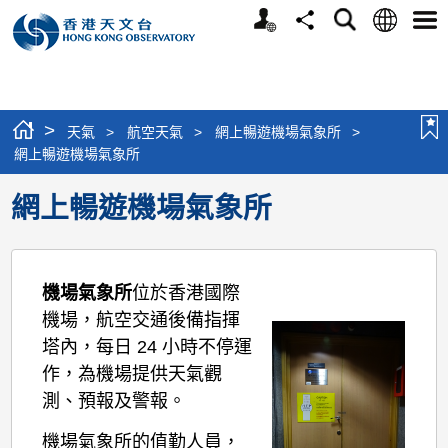
個
語
搜
分
選
人
言
尋
享
單
版
網
站
>
天氣
>
航空天氣
>
網上暢遊機場氣象所
>
網上暢遊機場氣象所
網上暢遊機場氣象所
機場氣象所
位於香港國際
機場，航空交通後備指揮
塔內，每日 24 小時不停運
作，為機場提供天氣觀
測、預報及警報。
機場氣象所的值勤人員，