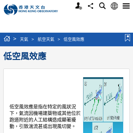
個
語
搜
分
選
人
言
尋
享
單
版
網
站
>
天氣
>
航空天氣
>
低空風效應
低空風效應
低空風效應是指在特定的風狀況
下，氣流因機場建築物或其他位於
跑道附近的人工結構造成顯著擾
動，引致湍流甚或出現風切變。