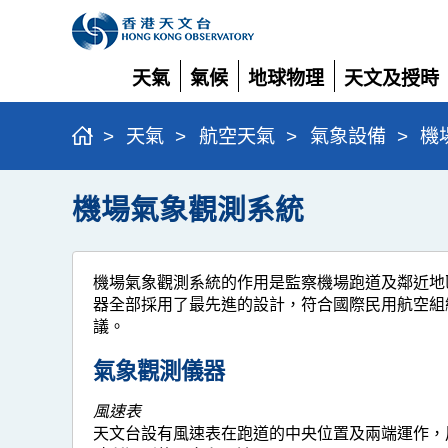
天氣
氣候
地球物理
天文及授時
展
展
展
展
開
開
開
開
>
天氣
>
航空天氣
>
氣象設備
>
機
機場氣象觀測系統
機場氣象觀測系統的作用是監察機場跑道及鄰近地
器全部採用了最先進的設計，符合國際民用航空組
議。
氣象觀測儀器
風速表
天文台設有風速表在跑道的中央位置及兩端運作，