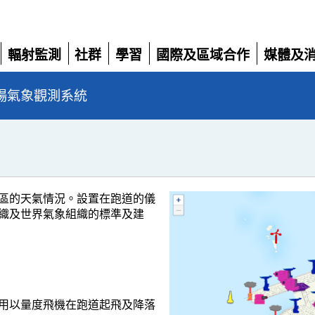
輻射監測
社群
學習
國際及區域合作
媒體及
展
展
展
展
展
開
開
開
開
開
場氣象觀測系統
區的天氣情況。設置在跑道的儀
織及世界氣象組織的標準及建
用以量度飛機在跑道起飛及降落