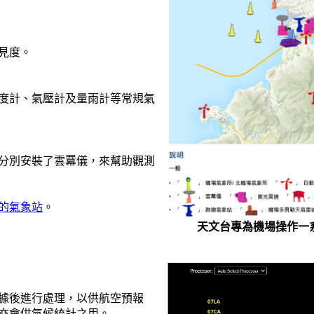
見度。
度計、氣壓計及量雨計等常規氣
分別安裝了雲羃儀，來幫助觀測
的氣象站
。
天文台專為機場操作一
據後進行處理，以供航空預報
亦會供氣候統計之用。