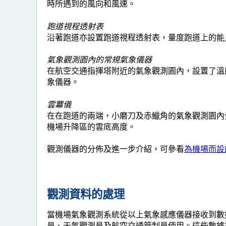
時所遇到的風向和風速。
跑道視程透射表
沿著跑道亦設置跑道視程透射表，量度跑道上的能
氣象觀測園內的常規氣象儀器
在航空交通指揮塔附近的氣象觀測園內，設置了溫
象儀器。
雲羃儀
在在跑道的兩端，小磨刀及赤鱲角的氣象觀測園內
機場升降區的雲底高度。
觀測儀器的分佈及進一步介紹，可參看
為機場而設
觀測資料的處理
當機場氣象觀測系統從以上氣象感應儀器接收到數
員、天氣觀測員及航空交通管制員使用。這些數據