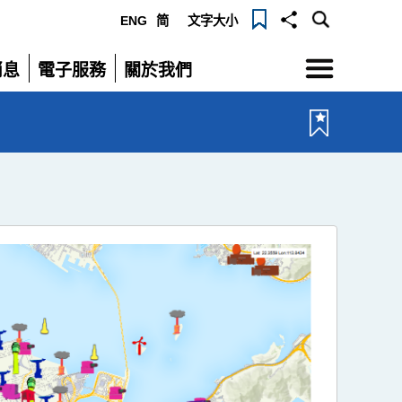
ENG
简
文字大小
選
消息
電子服務
關於我們
單
展
展
開
開