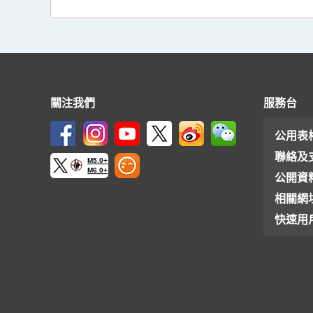
關注我們
服務台
公用表
聯絡及
M5.0+
M6.0+
公開資
相關網
快速用