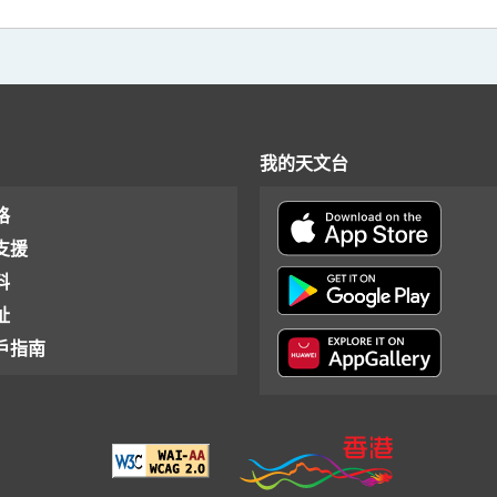
我的天文台
格
支援
料
址
戶指南