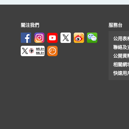
關注我們
服務台
公用表
聯絡及
M5.0+
M6.0+
公開資
相關網
快速用