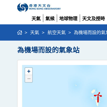
天氣
氣候
地球物理
天文及授時
展
展
展
展
開
開
開
開
>
天氣
>
航空天氣
>
為機場而設的氣
為機場而設的氣象站
+
−