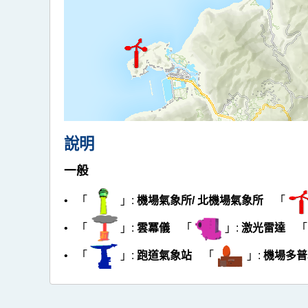
說明
一般
• 「
」:
機場氣象所/ 北機場氣象所
「
「
」:
激光雷達
• 「
」:
雲冪儀
• 「
」:
跑道氣象站
「
」:
機場多普