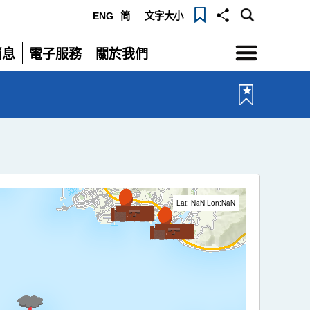
ENG
简
文字大小
選
消息
電子服務
關於我們
單
展
展
開
開
Lat: NaN Lon:NaN