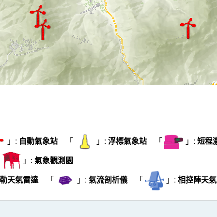
」:
自動氣象站
「
」:
浮標氣象站
「
」:
短程
「
」:
氣象觀測園
勒天氣雷達
「
」:
氣流剖析儀
「
」:
相控陣天氣