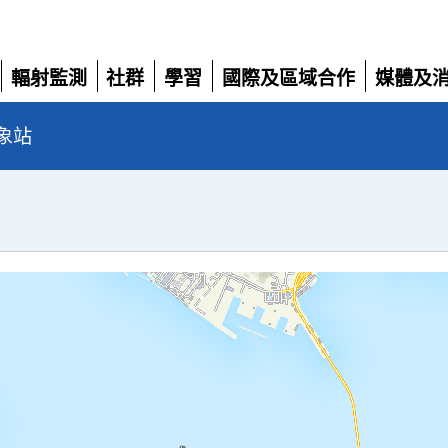
輻射監測
社群
學習
國際及區域合作
媒體及
展
展
展
展
展
開
開
開
開
開
象站