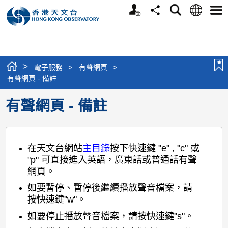
個
語
搜
分
選
人
言
尋
享
單
版
網
站
>
電子服務
>
有聲網頁
>
有聲網頁 - 備註
有聲網頁 - 備註
在天文台網站
主目錄
按下快速鍵 "e" , "c" 或
"p" 可直接進入英語，廣東話或普通話有聲
網頁。
如要暫停、暫停後繼續播放聲音檔案，請
按快速鍵"w"。
如要停止播放聲音檔案，請按快速鍵"s"。