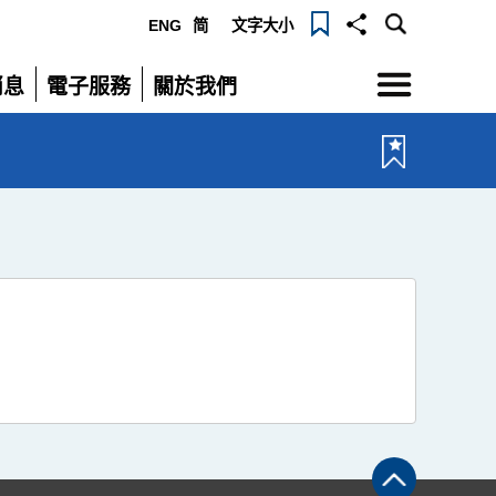
ENG
简
文字大小
選
消息
電子服務
關於我們
單
展
展
開
開