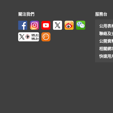
關注我們
服務台
公用表
聯絡及
M5.0+
M6.0+
公開資
相關網
快速用