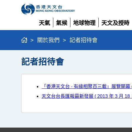
天氣
氣候
地球物理
天文及授時
展
展
展
展
開
開
開
開
>
關於我們
>
記者招待會
記者招待會
「香港天文台 - 有緣相聚百三載」展覽開幕 ( 201
天文台台長匯報最新發展 ( 2013 年 3 月 18 