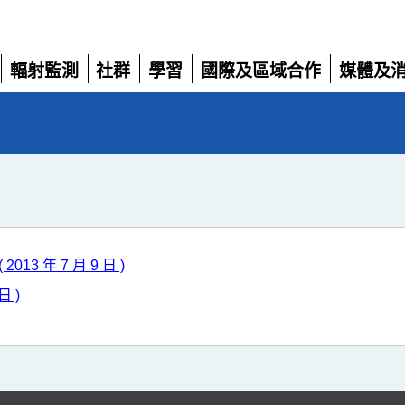
輻射監測
社群
學習
國際及區域合作
媒體及
展
展
展
展
展
開
開
開
開
開
3 年 7 月 9 日 )
日 )