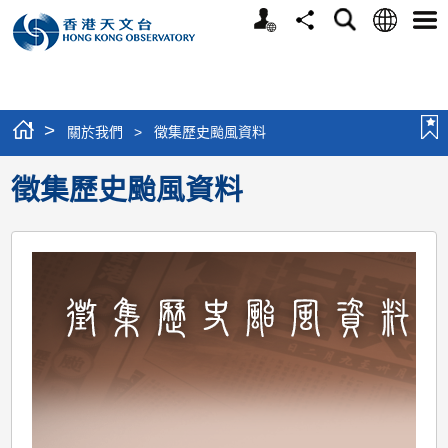
個
語
搜
分
選
人
言
尋
享
單
版
網
站
>
關於我們
>
徵集歷史颱風資料
徵集歷史颱風資料