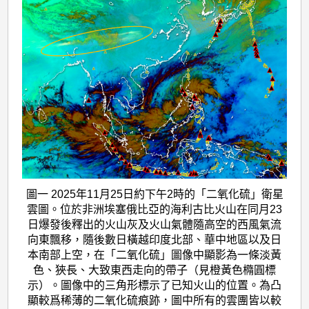
圖一 2025年11月25日約下午2時的「二氧化硫」衛星
雲圖。位於非洲埃塞俄比亞的海利古比火山在同月23
日爆發後釋出的火山灰及火山氣體隨高空的西風氣流
向東飄移，隨後數日橫越印度北部、華中地區以及日
本南部上空，在「二氧化硫」圖像中顯影為一條淡黃
色、狹長、大致東西走向的帶子（見橙黃色橢圓標
示）。圖像中的三角形標示了已知火山的位置。為凸
顯較爲稀薄的二氧化硫痕跡，圖中所有的雲團皆以較