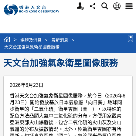
個
語
搜
分
選
人
言
尋
享
單
版
網
站
>
媒體及消息
>
最新消息
>
天文台加強氣象衛星圖像服務
天文台加強氣象衛星圖像服務
2026年6月23日
香港天文台加強氣象衛星圖像服務，於今日（2026年6
月23日）開始發放基於日本氣象廳「向日葵」地球同
步衛星的「二氧化硫」衛星雲圖（圖一），以特殊的
配色方法凸顯大氣中二氧化硫的分布，方便用家觀察
亞洲東部火山爆發後，包含二氧化硫的火山灰及火山
氣體的分布及擴散情況。此外，極軌衛星雲圖亦有所
更新，包括真彩圖像（圖二）、氣溶膠光學厚度圖像