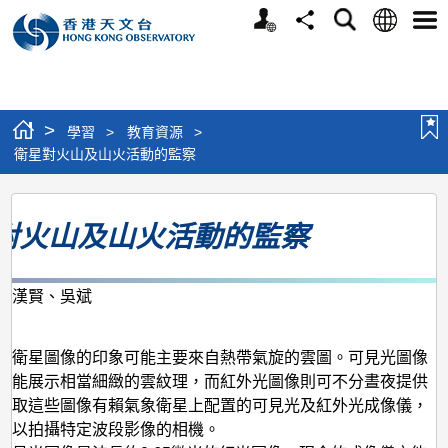
個
語
搜
分
選
人
言
尋
享
單
版
網
站
>
學習
>
教育資源
>
衛星對火山及山火活動的監察
衛
對火山及山火活動的監察
星
對
火
楊漢賢、吳斌
月
山
及
象衛星圖像的印象可能主要來自熱帶氣旋的雲圖。可見光圖像
間能展示相當細緻的雲紋理，而紅外光圖像則可不分晝夜提供
山
獲取這些圖像有賴氣象衛星上配置的可見光及紅外光成像儀，
火
可以拍攝特定波段影像的相機。