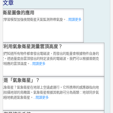
關文章
擬衛星圖像的應用
深度學習模型加強夜間衛星天氣監測熱帶氣旋。
...閱讀更多
何利用氣象衛星測量雲頂高度？
上我們知道所有物件都會發出電磁波，而發出的能量會根據物件自身的
而定。透過量度由雲頂發出的特定波長的電磁波，我們可以根據普朗克
估算相應的雲頂溫度。
...閱讀更多
麼是「氣象衛星」？
是氣象衛星？氣象衛星在地球上空遠處運行。它所携帶的感應器指向地
從而拍攝地球的鳥瞰圖。氣象衛星根據其軌跡可分為兩類：地球同步氣
星和極地軌道氣象衛星。
...閱讀更多