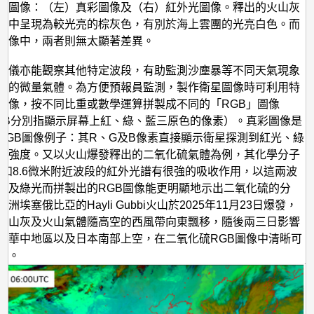
的圖像：（左）真彩圖像及（右）紅外光圖像。釋出的火山灰
像中呈現為較光亮的棕灰色，有別於海上雲團的光亮白色。而
圖像中，兩者則無太顯著差異。
像儀亦能觀察其他特定波段，有助監測沙塵暴等不同天氣現象
中的微量氣體。為方便預報員監測，製作衛星圖像時可利用特
圖像，按不同比重或數學運算拼製成不同的「RGB」圖像
、B分別指顯示屏幕上紅、綠、藍三原色的像素）。真彩圖像是
RGB圖像例子：其R、G及B像素直接顯示衛星探測到紅光、綠
的強度。又以火山爆發釋出的二氧化硫氣體為例，其化學分子
微米和8.6微米附近波段的紅外光譜有很強的吸收作用，以這兩波
光及綠光而拼製出的RGB圖像能更明顯地示出二氧化硫的分
洲埃塞俄比亞的Hayli Gubbi火山於2025年11月23日爆發，
火山灰及火山氣體隨高空的西風帶向東飄移，隨後兩三日影響
、華中地區以及日本南部上空，在二氧化硫RGB圖像中清晰可
）。