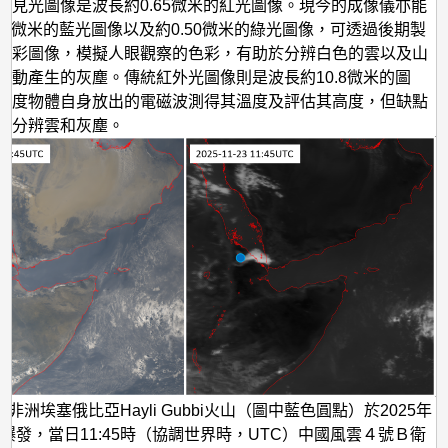
活
可見光圖像是波長約0.65微米的紅光圖像。現今的成像儀亦能
.47微米的藍光圖像以及約0.50微米的綠光圖像，可透過後期製
動
真彩圖像，模擬人眼觀察的色彩，有助於分辨白色的雲以及山
的
活動產生的灰塵。傳統紅外光圖像則是波長約10.8微米的圖
監
量度物體自身放出的電磁波測得其溫度及評估其高度，但缺點
察
效分辨雲和灰塵。
非洲埃塞俄比亞Hayli Gubbi火山（圖中藍色圓點）於2025年
3日爆發，當日11:45時（協調世界時，UTC）中國風雲４號Ｂ衛