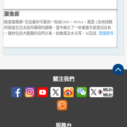
星圖像廊
到衛星圖像廊! 在這裏你可看到一些由GMS，NOAA，風雲-1及地球觀
統系列衛星在亞太區所攝得的圖像，當中展示了一些重要天氣情況及有
現象。題材包括大範圍的自然災害，如颱風及水災等，以及其
...閱讀更多
關注我們
M5.0+
M6.0+
服務台