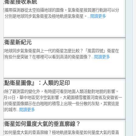
象衛星接收系統
衛星攜帶探測器從太空拍攝地球的圖像。氣象衛星按其運行軌跡可以分
類，分別是地球同步氣象衛星及極地軌道氣象衛星。
...閱讀更多
象衛星新紀元
代的地球同步氣象衛星與上一代的衛星怎麼比較？「風雲四號」衛星在
上還有些什麼突破？在哪裡可以看到高清的衛星圖像？
...閱讀更多
焦點衛星圖像』：人類的足印
圖像除了觀測雲的變化外，有時還可看到地面人類活動對地貌的影響。
8年1月10日，華中地區受冷空氣影響，大範圍積雪覆蓋河南省及安徽省一
當日的衛星圖像顯示在白皚皚的積雪上出現一些分散的灰點，其實這是
聚居的城市
...閱讀更多
造衛星如何量度大氣的垂直廓線？
衛星如何量度大氣的垂直廓線？極地軌道氣象衛星如何量度大氣的垂直