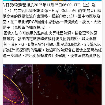
向日葵8號衛星攝於2025年11月25日06:00 UTC（上）及
 UTC（下）的二氧化硫RGB圖像。Hayli Gubbi火山釋出的火山灰
體隨高空的西風氣流向東飄移，橫越印度北部、華中地區以及
上空，在二氧化硫RGB圖像中顯影為一條淡黃色、狹長、大致
的帶子（見橙黃色橢圓標示）。
GB圖像方法亦可應用於監察山火等地面熱源。按物理學的原
溫度越高，發出的電磁波峰值輻射波長便會越短。以火溫度
像為例，其R、G、B像素會分別顯示衛星於3.8微米、2.3微米以
微米波段紅外光探測到的強度，較溫和的熱源會在圖像上呈現為紅
源進一步加熱，釋出更多短波長紅外輻射，便會演變為黃點甚