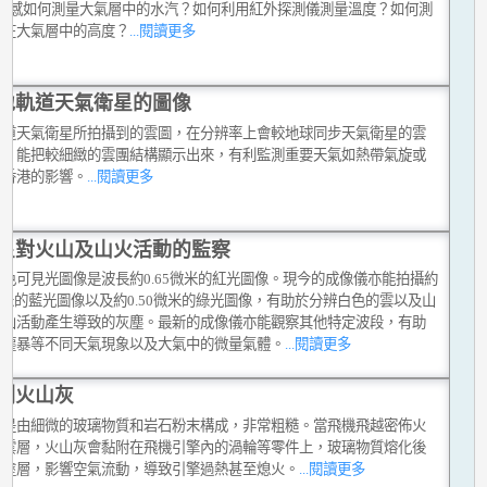
?遙感如何測量大氣層中的水汽？如何利用紅外探測儀測量溫度？如何測
汽在大氣層中的高度？
...閱讀更多
地軌道天氣衛星的圖像
軌道天氣衛星所拍攝到的雲圖，在分辨率上會較地球同步天氣衛星的雲
高，能把較細緻的雲團結構顯示出來，有利監測重要天氣如熱帶氣旋或
對香港的影響。
...閱讀更多
星對火山及山火活動的監察
單色可見光圖像是波長約0.65微米的紅光圖像。現今的成像儀亦能拍攝約
7微米的藍光圖像以及約0.50微米的綠光圖像，有助於分辨白色的雲以及山
火山活動產生導致的灰塵。最新的成像儀亦能觀察其他特定波段，有助
沙塵暴等不同天氣現象以及大氣中的微量氣體。
...閱讀更多
測火山灰
灰是由細微的玻璃物質和岩石粉末構成，非常粗糙。當飛機飛越密佈火
的雲層，火山灰會黏附在飛機引擎內的渦輪等零件上，玻璃物質熔化後
成塗層，影響空氣流動，導致引擎過熱甚至熄火。
...閱讀更多