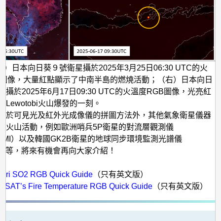
）日本向日葵９號衛星攝於2025年3月25日06:30 UTC的火
B圖像，大量紅點顯示了中南半島的燃燒活動；（右）日本向日
攝於2025年6月17日09:30 UTC的火溫度RGB圖像，光亮紅
Lewotobi火山爆發的一刻。
基於可見光及紅外光成像儀的拼圖方法外，其他氣象衛星儀器
察火山活動，例如歐洲哨兵5P衛星的對流層觀測儀
POMI）以及韓國GK2B衛星的地球同步環境監測光譜儀
S）等，將來有機會再向大家介紹！
：
ari SO2 RGB Quick Guide
（只有英文版）
SAT’s Fire Temperature RGB Quick Guide
（只有英文版）