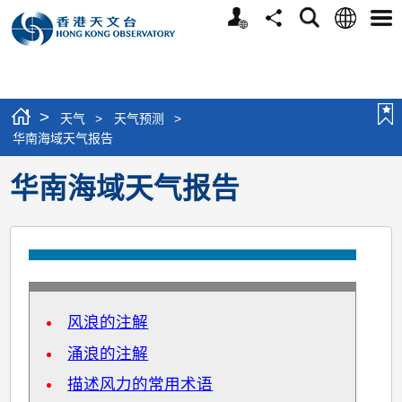
个
语
搜
分
选
人
言
寻
享
单
版
网
站
>
天气
>
天气预测
>
华南海域天气报告
华南海域天气报告
风浪的注解
涌浪的注解
描述风力的常用术语