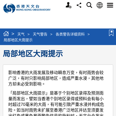
个
语
搜
分
选
人
言
寻
享
单
版
网
站
>
天气
>
天气警告
>
各类警告详细资料
>
局部地区大雨提示
局部地区大雨提示
影响香港的大雨发展及移动瞬息万变，有时雨势会较
广泛，有时只影响局部地区，造成严重水浸，其他地
方却未必受到影响。
「局部地区大雨提示」是基于个别地区录得及预测雨
量而发出，譬如当香港个别地区录得或预料会有每小
时超过70毫米的大雨，有可能引致严重水浸并构成危
险。如当时雨势未扩展至香港广泛地区并达至须要发
出红色或黑色暴雨警告信号的指标时，天文台会发出