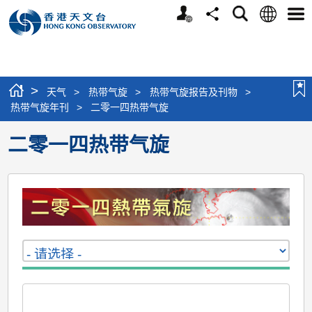
个
语
搜
分
选
人
言
寻
享
单
版
网
站
>
天气
>
热带气旋
>
热带气旋报告及刊物
>
热带气旋年刊
>
二零一四热带气旋
二零一四热带气旋