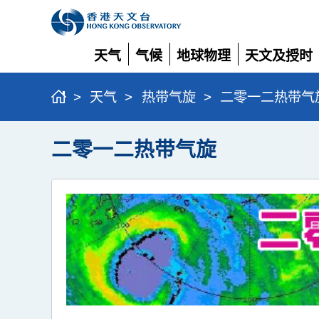
天气
气候
地球物理
天文及授时
展
展
展
展
开
开
开
开
>
天气
>
热带气旋
>
二零一二热带气
二零一二热带气旋