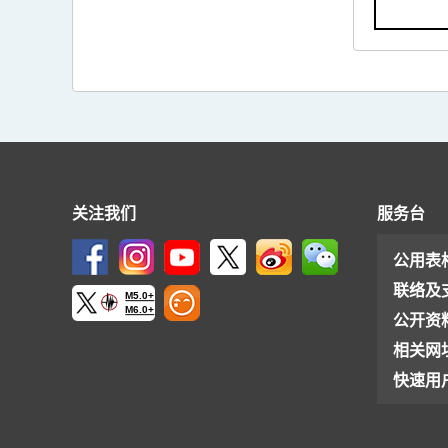
关注我们
服务台
公用表
联络及
M5.0+
M6.0+
公开资
相关网
快速用