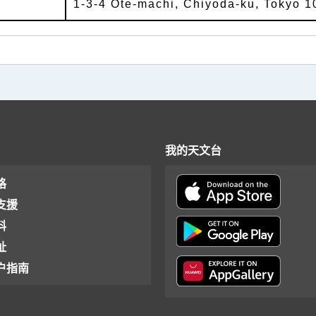
1-3-4 Ote-machi, Chiyoda-ku, Tokyo 
我的天文台
格
支援
料
址
户指南