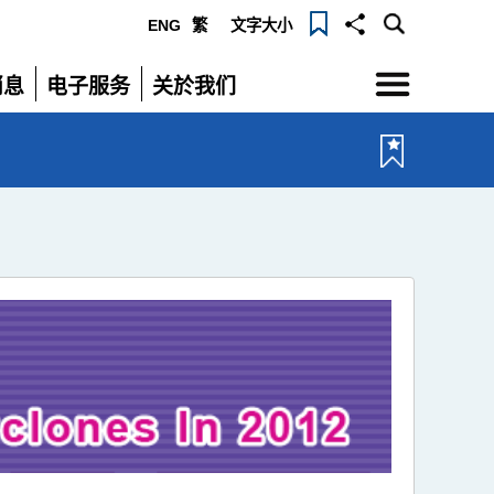
ENG
繁
文字大小
选
消息
电子服务
关於我们
单
展
展
开
开