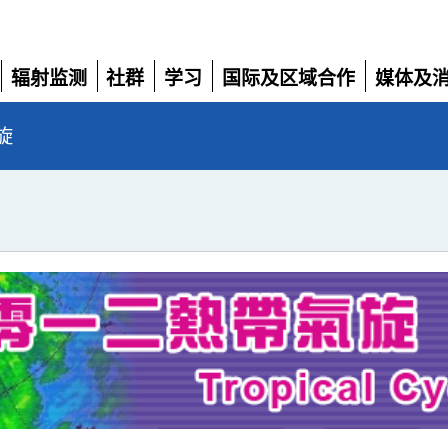
辐射监测
社群
学习
国际及区域合作
媒体及
展
展
展
展
展
开
开
开
开
开
旋