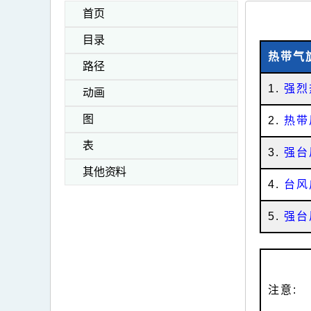
首页
目录
热带气
路径
1.
强烈
动画
图
2.
热带
表
3.
强台
其他资料
4.
台风启
5.
强台
注意: