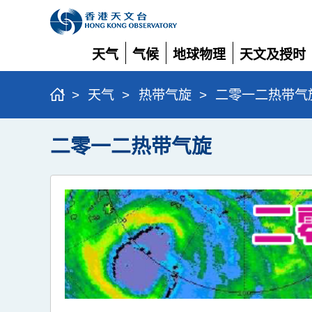
天气
气候
地球物理
天文及授时
展
展
展
展
开
开
开
开
>
天气
>
热带气旋
>
二零一二热带气
二零一二热带气旋