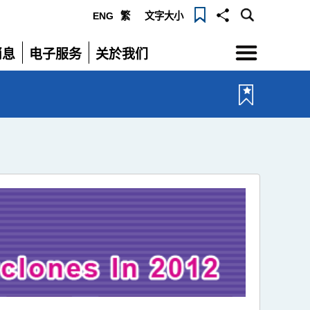
ENG
繁
文字大小
选
消息
电子服务
关於我们
单
展
展
开
开