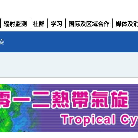
辐射监测
社群
学习
国际及区域合作
媒体及
展
展
展
展
展
开
开
开
开
开
旋