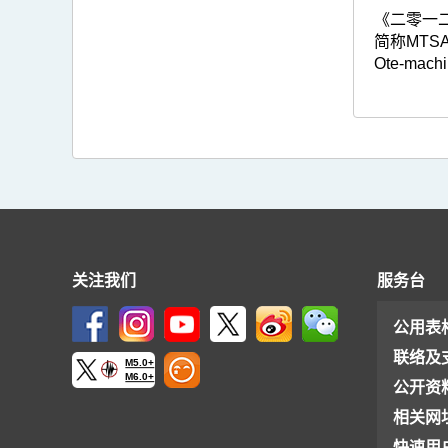
《二零一二热
简称MTSA
Ote-machi
关注我们
服务台
公用表
联络及
M5.0+
M6.0+
公开资
相关网
快速用