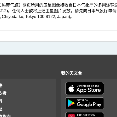
带气旋》网页所用的卫星图像接收自日本气象厅的多用途输送卫星-2(Multi-fun
T-2)。任何人士欲将上述卫星图片发放，请先向日本气象厅申请。(地址:Japan 
, Chiyoda-ku, Tokyo 100-8122, Japan)。
我的天文台
格
支援
料
址
户指南