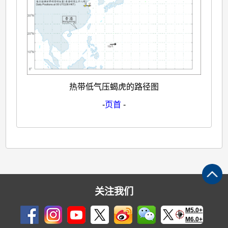
热带低气压蝎虎的路径图
-
页首
-
关注我们
M5.0+
M6.0+