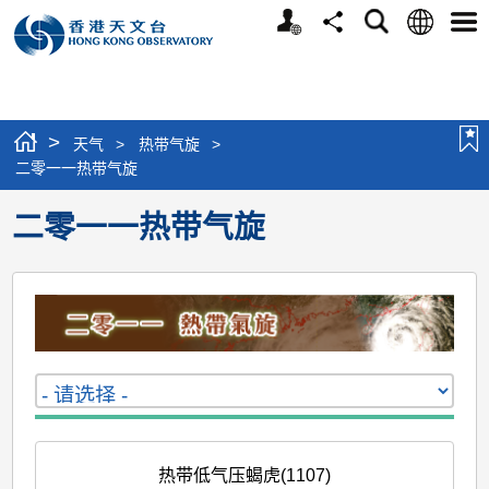
个
语
搜
分
选
人
言
寻
享
单
版
网
站
>
天气
>
热带气旋
>
二零一一热带气旋
二零一一热带气旋
热带低气压蝎虎(1107)