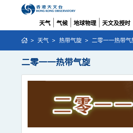
天气
气候
地球物理
天文及授时
展
展
展
展
开
开
开
开
>
天气
>
热带气旋
>
二零一一热带气
二零一一热带气旋