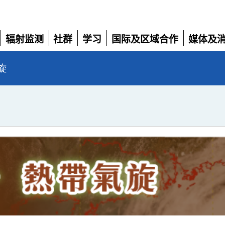
辐射监测
社群
学习
国际及区域合作
媒体及
展
展
展
展
展
开
开
开
开
开
旋