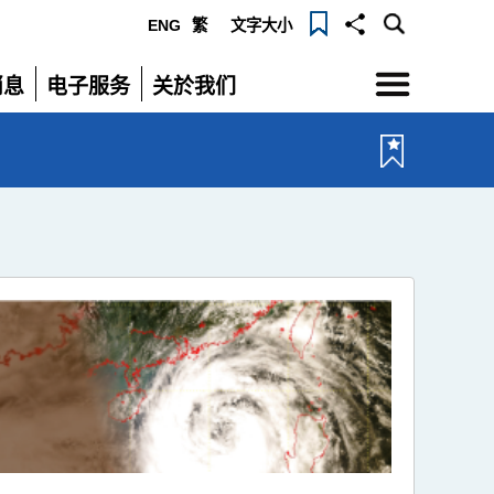
ENG
繁
文字大小
选
消息
电子服务
关於我们
单
展
展
开
开